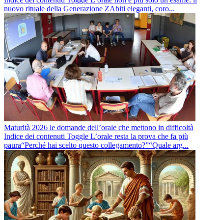
nuovo rituale della Generazione ZAbiti eleganti, coro...
Maturità 2026 le domande dell’orale che mettono in difficoltà
Indice dei contenuti Toggle L’orale resta la prova che fa più
paura“Perché hai scelto questo collegamento?”“Quale arg...