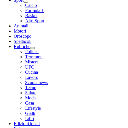
Sport
Calcio
Formula 1
Basket
Altri Sport
Animali
Motori
Oroscopo
Spettacoli
Rubriche
Politica
Terremoti
Misteri
UFO
Cucina
Lavoro
Scuola news
Tecno
Salute
Moda
Casa
Lifestyle
Gialli
Libri
Edizioni locali