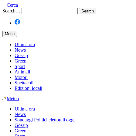
Cerca
Search…
Menu
Ultima ora
News
Gossip
Green
Sport
Animali
Motori
Spettacoli
Edizioni locali
Meteo
Ultima ora
News
Sondaggi Politici elettorali oggi
Gossip
Green