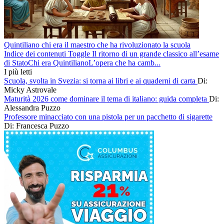
Quintiliano chi era il maestro che ha rivoluzionato la scuola
Indice dei contenuti Toggle Il ritorno di un grande classico all’esame
di StatoChi era QuintilianoL’opera che ha camb...
I più letti
Scuola, svolta in Svezia: si torna ai libri e ai quaderni di carta
Di:
Micky Astrovale
Maturità 2026 come dominare il tema di italiano: guida completa
Di:
Alessandra Puzzo
Professore minacciato con una pistola per un pacchetto di sigarette
Di: Francesca Puzzo