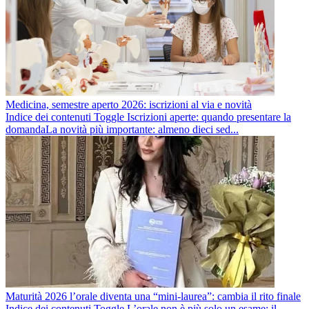
Medicina, semestre aperto 2026: iscrizioni al via e novità
Indice dei contenuti Toggle Iscrizioni aperte: quando presentare la
domandaLa novità più importante: almeno dieci sed...
Maturità 2026 l’orale diventa una “mini-laurea”: cambia il rito finale
Indice dei contenuti Toggle L’orale non è più solo un esame: il