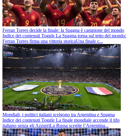
Ferran Torres decide la finale: la Spagna è campione del mondo
Indice dei contenuti Toggle La Spagna torna sul tetto del mondo:
Ferran Torres firma una vittoria storicaUna finale c...
Mondiali, i politici italiani scelgono tra Argentina e Spagna
Indice dei contenuti Toggle La finale mondiale accende il tifo
italiano senza gli AzzurriLa Russa sceglie l’Argentina...