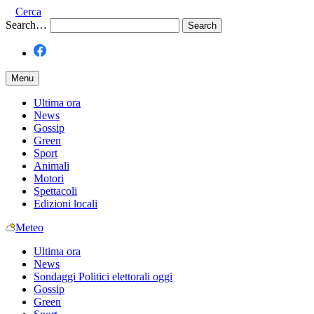
Cerca
Search…
Menu
Ultima ora
News
Gossip
Green
Sport
Animali
Motori
Spettacoli
Edizioni locali
Meteo
Ultima ora
News
Sondaggi Politici elettorali oggi
Gossip
Green