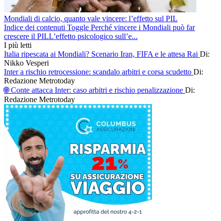
Mondiali di calcio, quanto vale vincere: l’effetto sul PIL
Indice dei contenuti Toggle Perché vincere i Mondiali può far
crescere il PILL’effetto psicologico sull’e...
I più letti
Italia ripescata ai Mondiali? Scenario Iran, FIFA e le attesa Rai
Di:
Nikko Vesperi
Inter a rischio retrocessione: scandalo arbitri e corsa scudetto
Di:
Redazione Metrotoday
🌐 Conte attacca Inter: caso arbitri e rischio penalizzazione
Di:
Redazione Metrotoday