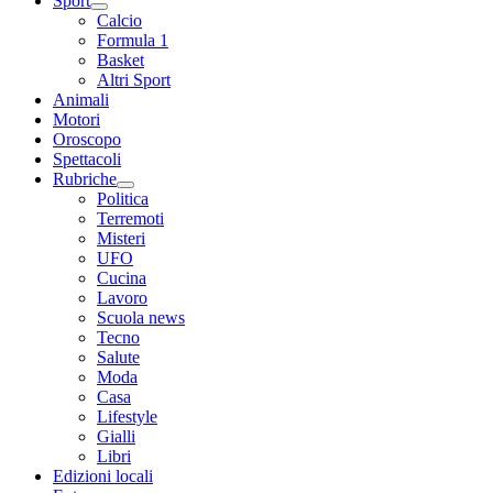
Sport
Calcio
Formula 1
Basket
Altri Sport
Animali
Motori
Oroscopo
Spettacoli
Rubriche
Politica
Terremoti
Misteri
UFO
Cucina
Lavoro
Scuola news
Tecno
Salute
Moda
Casa
Lifestyle
Gialli
Libri
Edizioni locali