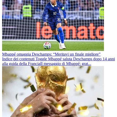
Mbappé omaggia Deschamps: “Meritavi un finale migliore”
Indice dei contenuti Toggle Mbappé saluta Deschamps dopo 14 anni
alla guida della FranciaIl messaggio di Mbappé: grat...