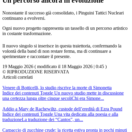
Un percorso ancora in evoluzione
Nonostante il successo già consolidato, i Pinguini Tattici Nucleari
continuano a evolversi.
Ogni nuovo progetto rappresenta un tassello di un percorso artistico
in costante trasformazione.
Il nuovo singolo si inserisce in questa traiettoria, confermando la
volontà della band di non restare ferma, ma di continuare a
sperimentare e raccontare il presente.
19 Maggio 2026 ( modificato il 18 Maggio 2026 | 0:45 )
© RIPRODUZIONE RISERVATA
Articoli correlati
Venere di Botticelli, lo studio riscrive la morte di Simonetta
Indice dei contenuti Toggle Un nuovo studio mette in discussione
una certezza lunga oltre cinque secoliChi era Simone...
Addio a Mary de Rachewiltz, custode dell’eredità di Ezra Pound
Indice dei contenuti Toggle Una vita dedicata alla poesia e alla
traduzioneLa traduzione dei “Cantos”, un...
Carpaccio di zucchine crude: la ricetta estiva pronta in pochi minuti