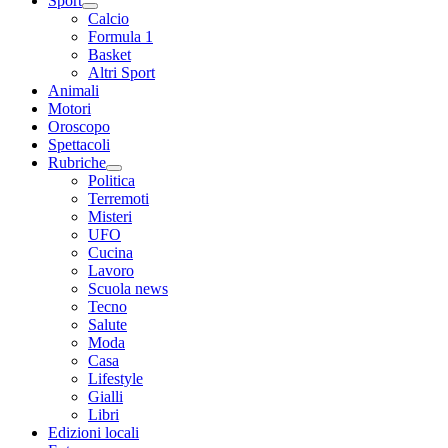
Sport
Calcio
Formula 1
Basket
Altri Sport
Animali
Motori
Oroscopo
Spettacoli
Rubriche
Politica
Terremoti
Misteri
UFO
Cucina
Lavoro
Scuola news
Tecno
Salute
Moda
Casa
Lifestyle
Gialli
Libri
Edizioni locali