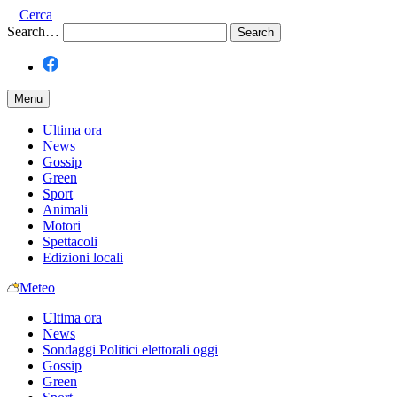
Cerca
Search…
Menu
Ultima ora
News
Gossip
Green
Sport
Animali
Motori
Spettacoli
Edizioni locali
Meteo
Ultima ora
News
Sondaggi Politici elettorali oggi
Gossip
Green