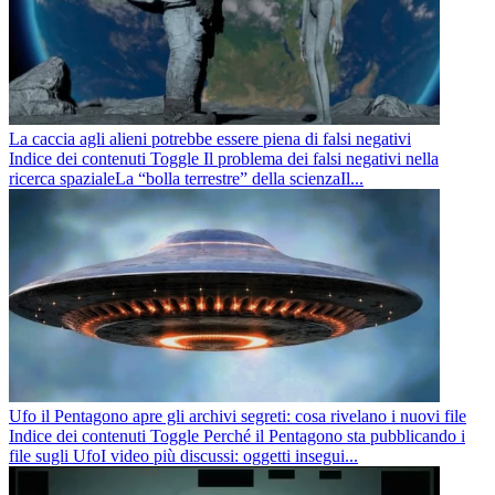
La caccia agli alieni potrebbe essere piena di falsi negativi
Indice dei contenuti Toggle Il problema dei falsi negativi nella
ricerca spazialeLa “bolla terrestre” della scienzaIl...
Ufo il Pentagono apre gli archivi segreti: cosa rivelano i nuovi file
Indice dei contenuti Toggle Perché il Pentagono sta pubblicando i
file sugli UfoI video più discussi: oggetti insegui...