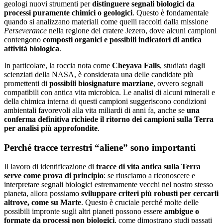
geologi nuovi strumenti per
distinguere segnali biologici da
processi puramente chimici o geologici
. Questo è fondamentale
quando si analizzano materiali come quelli raccolti dalla missione
Perseverance
nella regione del cratere Jezero, dove alcuni campioni
contengono
composti organici e possibili indicatori di antica
attività biologica
.
In particolare, la roccia nota come
Cheyava Falls
, studiata dagli
scienziati della NASA, è considerata una delle candidate più
promettenti di
possibili biosignature marziane
, ovvero segnali
compatibili con antica vita microbica. Le analisi di alcuni minerali e
della chimica interna di questi campioni suggeriscono condizioni
ambientali favorevoli alla vita miliardi di anni fa, anche se
una
conferma definitiva richiede il ritorno dei campioni sulla Terra
per analisi più approfondite
.
Perché tracce terrestri “aliene” sono importanti
Il lavoro di identificazione di
tracce di vita antica sulla Terra
serve come prova di principio
: se riusciamo a riconoscere e
interpretare segnali biologici estremamente vecchi nel nostro stesso
pianeta, allora possiamo
sviluppare criteri più robusti per cercarli
altrove, come su Marte
. Questo è cruciale perché molte delle
possibili impronte sugli altri pianeti possono essere
ambigue o
formate da processi non biologici
, come dimostrano studi passati