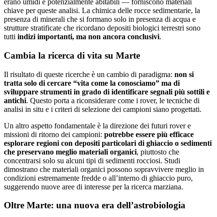
erano umidi e potenzialmente abitabili — forniscono materiali
chiave per queste analisi. La chimica delle rocce sedimentarie, la
presenza di minerali che si formano solo in presenza di acqua e
strutture stratificate che ricordano depositi biologici terrestri sono
tutti
indizi importanti, ma non ancora conclusivi
.
Cambia la ricerca di vita su Marte
Il risultato di queste ricerche è un cambio di paradigma:
non si
tratta solo di cercare “vita come la conosciamo” ma di
sviluppare strumenti in grado di identificare segnali più sottili e
antichi
. Questo porta a riconsiderare come i rover, le tecniche di
analisi in situ e i criteri di selezione dei campioni siano progettati.
Un altro aspetto fondamentale è la direzione dei futuri rover e
missioni di ritorno dei campioni:
potrebbe essere più efficace
esplorare regioni con depositi particolari di ghiaccio o sedimenti
che preservano meglio materiali organici
, piuttosto che
concentrarsi solo su alcuni tipi di sedimenti rocciosi. Studi
dimostrano che materiali organici possono sopravvivere meglio in
condizioni estremamente fredde o all’interno di ghiaccio puro,
suggerendo nuove aree di interesse per la ricerca marziana.
Oltre Marte: una nuova era dell’astrobiologia