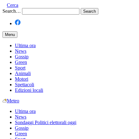
Cerca
Search…
Menu
Ultima ora
News
Gossip
Green
Sport
Animali
Motori
Spettacoli
Edizioni locali
Meteo
Ultima ora
News
Sondaggi Politici elettorali oggi
Gossip
Green