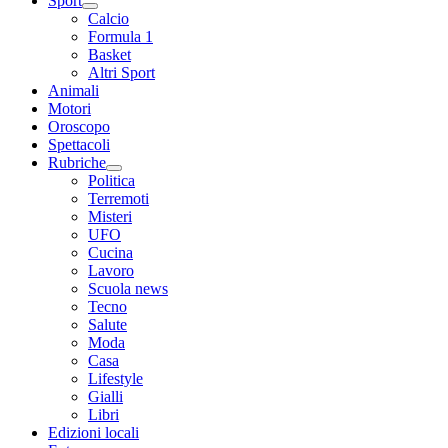
Sport
Calcio
Formula 1
Basket
Altri Sport
Animali
Motori
Oroscopo
Spettacoli
Rubriche
Politica
Terremoti
Misteri
UFO
Cucina
Lavoro
Scuola news
Tecno
Salute
Moda
Casa
Lifestyle
Gialli
Libri
Edizioni locali