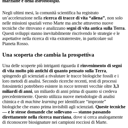
marziane e della
astrobiologia
.
Negli ultimi mesi, la comunità scientifica ha registrato
un’accelerazione nella
ricerca di tracce di vita “aliena”
, non solo
nelle missioni spaziali verso Marte ma anche attraverso nuove
tecniche che ritrovano e analizzano
segni di vita antica sulla Terra
.
Questi sviluppi stanno inevitabilmente riscrivendo le strategie e le
aspettative nella ricerca di vita extraterrestre, in particolare sul
Pianeta Rosso.
Una scoperta che cambia la prospettiva
Una delle scoperte più intriganti riguarda il
rinvenimento di segni
di vita molto più antichi di quanto pensato sulla Terra
,
spingendo gli scienziati a rivalutare le tracce biologiche fossili e i
loro metodi di analisi. Secondo ricerche recenti, resti di processi
fotosintetici potrebbero esistere in rocce terrestri vecchie oltre
3,3
miliardi di anni
, un miliardo di anni prima di quanto si credeva
precedentemente. Questo utilizza nuove metodologie di analisi
chimica e di
machine learning
per identificare “impronte”
biologiche che erano prima invisibili agli scienziati.
Queste tecniche
— e le stesse domande che sollevano — stanno passando
direttamente nella ricerca marziana
, dove si cerca analogamente
di riconoscere biosignature nei campioni rocciosi di Marte.