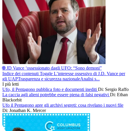
🌐 JD Vance ‘ossessionato dagli UFO: “Sono demoni”
Indice dei contenuti Toggle L’interesse ossessivo di J.D. Vance per
gli UAPTrasparenza e sicurezza nazionaleAnalisi s...
I più letti
Ufo, il Pentagono pubblica foto e documenti inediti
Di: Sergio Raffo
La caccia agli alieni potrebbe essere piena di falsi negativi
Di: Ethan
Blackorbit
Ufo il Pentagono apre gli archivi segreti: cosa rivelano i nuovi file
Di: Jonathan K. Mercer