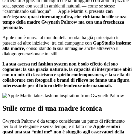
carriera di Apple. In immagini che la ritraggono con abiti in pizzo e
seta, spesso con scatti in ambienti naturali — come se stesse
“camminando sull’acqua” — Apple Martin si presenta
con
un’eleganza quasi cinematografica, che richiama lo stile senza
tempo della madre Gwyneth Paltrow ma con una freschezza
personale.
Apple non è nuova al mondo della moda: ha già partecipato in
passato ad altre iniziative, tra cui campagne con
GapStudio insieme
alla madre
, consolidando la sua immagine anche attraverso il
dialogo generazionale tra stili.
La sua ascesa nel fashion system non è solo effetto del suo
cognome: la sua grazia naturale, la capacità di interpretare abiti
con un mix di classicismo e spirito contemporaneo, e la scelta di
collaborare con fotografi e brand di rilievo ne fanno una figura
interessante per il futuro delle tendenze internazionali.
Sulle orme di una madre iconica
Gwyneth Paltrow è da tempo considerata un punto di riferimento
per lo stile elegante e senza tempo, e il fatto che
Apple sembri
quasi una sua “mini me” non è sfuggito agli osservatori della