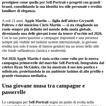
prestigiose come quella per Self‑Portrait e progetti con grandi
brand, consolidando la sua identità tra stile personale e eredità
familiare di eleganza.
A soli 21 anni,
Apple Martin — figlia dell’attrice Gwyneth
Paltrow e del musicista Chris Martin — si sta ritagliando un
ruolo sempre più definito nel mondo della moda globale,
diventando una delle giovani icone da tenere d’occhio nel 2026.
Con la sua partecipazione a campagne importanti e una presenza
sempre più visibile nel fashion system internazionale, la giovane
eredita non solo il nome di famosi genitori ma un senso dello stile
che fonde raffinatezza classica e modernità.
Nel 2026 Apple Martin è stata scelta come volto per la nuova
campagna primaverile del marchio Self‑Portrait, fotografata dal
celebre Ryan McGinley, che ha mostrato il suo lato poetico e
sofisticato, proiettandola in un ambiente fashion di alto profilo e
grande risonanza mediatica.
Una giovane musa tra campagne e
passerelle
La campagna per
Self‑Portrait
segna un punto di svolta nella