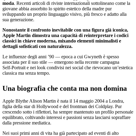
moda
. Recenti articoli di riviste internazionali sottolineano come la
giovane abbia assorbito lo spirito estetico della madre pur
sviluppando un proprio linguaggio visivo, più fresco e adatto alla
sua generazione.
Nonostante il confronto inevitabile con una figura già iconica,
Apple Martin dimostra una capacità di reinterpretare i codici
classici in chiave moderna, mixando elementi minimalisti e
dettagli sofisticati con naturalezza.
Le influenze degli anni ’90 — epoca a cui Gwyneth è spesso
associata per il suo stile — emergono nella recente campagna
Self‑Portrait e nei look condivisi nei social che rievocano un’estetica
classica ma senza tempo.
Una biografia che conta ma non domina
Apple Blythe Alison Martin è nata il 14 maggio 2004 a Londra,
figlia della star di Hollywood e del frontman dei Coldplay. Pur
crescendo sotto i riflettori, ha sempre mantenuto un profilo personale
equilibrato, coltivando interessi e passioni senza lasciarsi sopraffare
dalla pressione mediatica.
Nei suoi primi anni di vita ha già partecipato ad eventi di alto