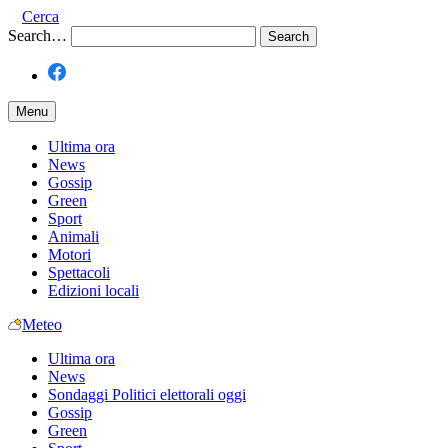
Cerca
Search…
Menu
Ultima ora
News
Gossip
Green
Sport
Animali
Motori
Spettacoli
Edizioni locali
Meteo
Ultima ora
News
Sondaggi Politici elettorali oggi
Gossip
Green