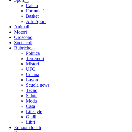
Sport
Calcio
Formula 1
Basket
Altri Sport
Animali
Motori
Oroscopo
Spettacoli
Rubriche
Politica
Terremoti
Misteri
UFO
Cucina
Lavoro
Scuola news
Tecno
Salute
Moda
Casa
Lifestyle
Gialli
Libri
Edizioni locali