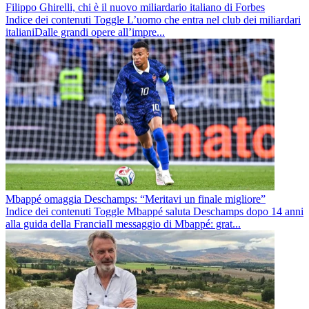
Filippo Ghirelli, chi è il nuovo miliardario italiano di Forbes
Indice dei contenuti Toggle L’uomo che entra nel club dei miliardari
italianiDalle grandi opere all’impre...
Mbappé omaggia Deschamps: “Meritavi un finale migliore”
Indice dei contenuti Toggle Mbappé saluta Deschamps dopo 14 anni
alla guida della FranciaIl messaggio di Mbappé: grat...