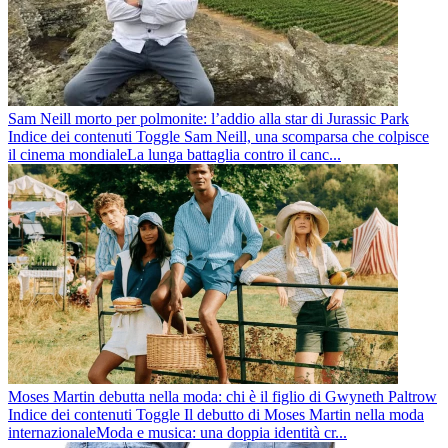
Sam Neill morto per polmonite: l’addio alla star di Jurassic Park
Indice dei contenuti Toggle Sam Neill, una scomparsa che colpisce
il cinema mondialeLa lunga battaglia contro il canc...
Moses Martin debutta nella moda: chi è il figlio di Gwyneth Paltrow
Indice dei contenuti Toggle Il debutto di Moses Martin nella moda
internazionaleModa e musica: una doppia identità cr...