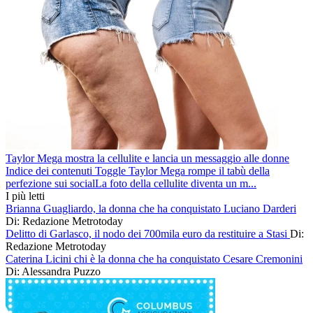
Taylor Mega mostra la cellulite e lancia un messaggio alle donne
Indice dei contenuti Toggle Taylor Mega rompe il tabù della
perfezione sui socialLa foto della cellulite diventa un m...
I più letti
Brianna Guagliardo, la donna che ha conquistato Luciano Darderi
Di: Redazione Metrotoday
Delitto di Garlasco, il nodo dei 700mila euro da restituire a Stasi
Di:
Redazione Metrotoday
Caterina Licini chi è la donna che ha conquistato Cesare Cremonini
Di: Alessandra Puzzo