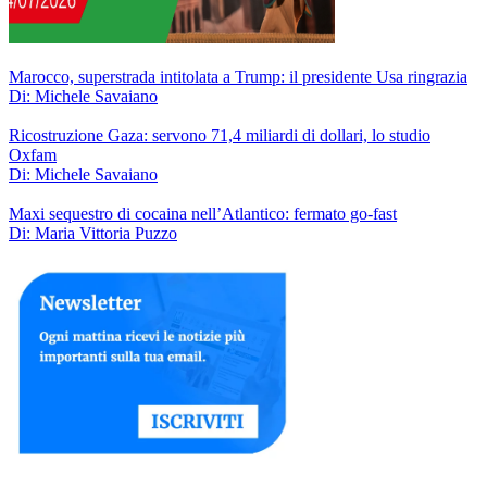
Marocco, superstrada intitolata a Trump: il presidente Usa ringrazia
Di: Michele Savaiano
Ricostruzione Gaza: servono 71,4 miliardi di dollari, lo studio
Oxfam
Di: Michele Savaiano
Maxi sequestro di cocaina nell’Atlantico: fermato go-fast
Di: Maria Vittoria Puzzo