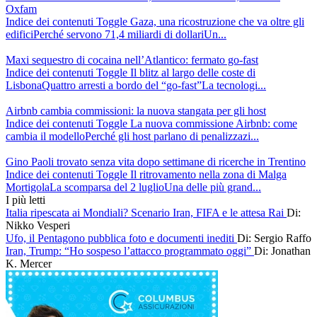
Oxfam
Indice dei contenuti Toggle Gaza, una ricostruzione che va oltre gli
edificiPerché servono 71,4 miliardi di dollariUn...
Maxi sequestro di cocaina nell’Atlantico: fermato go-fast
Indice dei contenuti Toggle Il blitz al largo delle coste di
LisbonaQuattro arresti a bordo del “go-fast”La tecnologi...
Airbnb cambia commissioni: la nuova stangata per gli host
Indice dei contenuti Toggle La nuova commissione Airbnb: come
cambia il modelloPerché gli host parlano di penalizzazi...
Gino Paoli trovato senza vita dopo settimane di ricerche in Trentino
Indice dei contenuti Toggle Il ritrovamento nella zona di Malga
MortigolaLa scomparsa del 2 luglioUna delle più grand...
I più letti
Italia ripescata ai Mondiali? Scenario Iran, FIFA e le attesa Rai
Di:
Nikko Vesperi
Ufo, il Pentagono pubblica foto e documenti inediti
Di: Sergio Raffo
Iran, Trump: “Ho sospeso l’attacco programmato oggi”
Di: Jonathan
K. Mercer