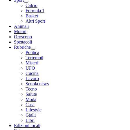
Sport
Calcio
Formula 1
Basket
Altri Sport
Animali
Motori
Oroscopo
Spettacoli
Rubriche
Politica
Terremoti
Misteri
UFO
Cucina
Lavoro
Scuola news
Tecno
Salute
Moda
Casa
Lifestyle
Gialli
Libri
Edizioni locali