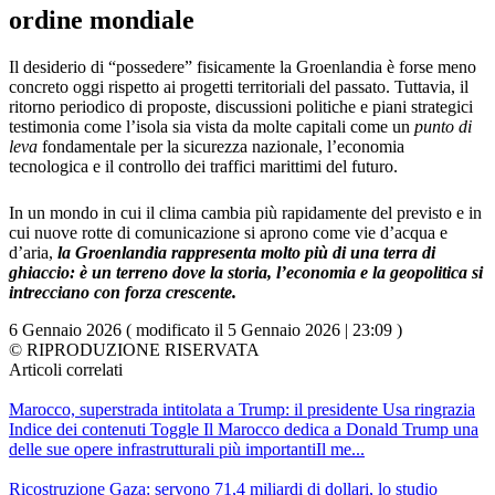
ordine mondiale
Il desiderio di “possedere” fisicamente la Groenlandia è forse meno
concreto oggi rispetto ai progetti territoriali del passato. Tuttavia, il
ritorno periodico di proposte, discussioni politiche e piani strategici
testimonia come l’isola sia vista da molte capitali come un
punto di
leva
fondamentale per la sicurezza nazionale, l’economia
tecnologica e il controllo dei traffici marittimi del futuro.
In un mondo in cui il clima cambia più rapidamente del previsto e in
cui nuove rotte di comunicazione si aprono come vie d’acqua e
d’aria,
la Groenlandia rappresenta molto più di una terra di
ghiaccio: è un terreno dove la storia, l’economia e la geopolitica si
intrecciano con forza crescente.
6 Gennaio 2026 ( modificato il 5 Gennaio 2026 | 23:09 )
© RIPRODUZIONE RISERVATA
Articoli correlati
Marocco, superstrada intitolata a Trump: il presidente Usa ringrazia
Indice dei contenuti Toggle Il Marocco dedica a Donald Trump una
delle sue opere infrastrutturali più importantiIl me...
Ricostruzione Gaza: servono 71,4 miliardi di dollari, lo studio