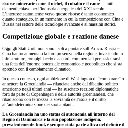
risorse minerarie come il nichel, il cobalto e il rame
— tutti
elementi chiave per l’industria energetica del XXI secolo.
L’interesse statunitense verso queste risorse è tanto economico
quanto strategico, in un momento in cui la competizione con Cina e
Russia nel settore delle tecnologie avanzate è ai massimi storici.
Competizione globale e reazione danese
Oggi gli Stati Uniti non sono i soli a puntare sull’Artico. Russia e
Cina hanno aumentato la loro presenza nella regione, investendo in
infrastrutture, rompighiaccio e accordi commerciali per assicurarsi
una fetta dell’enorme potenziale economico e geopolitico che si sta
aprendo con il cambiamento climatico.
In questo contesto, ogni ambizione di Washington di “comparare” o
annettere la Groenlandia — rilanciata anche dal dibattito politico
americano negli ultimi anni — ha suscitato reazioni diplomatiche
forti da parte di Copenhagen e delle autorità groenlandesi, che
ribadiscono con fermezza la sovranità dell’isola e il diritto
all’autodeterminazione dei suoi abitanti.
La Groenlandia ha uno status di autonomia all’interno del
Regno di Danimarca e la sua popolazione indigena,
prevalentemente Inuit, è sempre stata parte attiva nel definire il