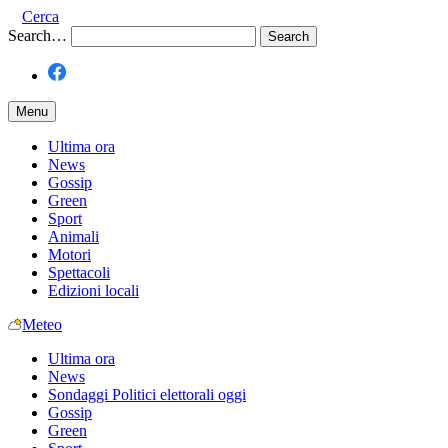
Cerca
Search…
Menu
Ultima ora
News
Gossip
Green
Sport
Animali
Motori
Spettacoli
Edizioni locali
Meteo
Ultima ora
News
Sondaggi Politici elettorali oggi
Gossip
Green