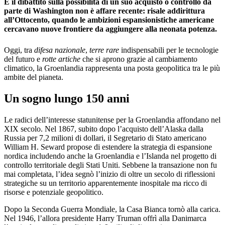
E il dibattito sulla possibilità di un suo acquisto o controllo da
parte di Washington non è affare recente: risale addirittura
all’Ottocento, quando le ambizioni espansionistiche americane
cercavano nuove frontiere da aggiungere alla neonata potenza.
Oggi, tra
difesa nazionale
,
terre rare
indispensabili per le tecnologie
del futuro e
rotte artiche
che si aprono grazie al cambiamento
climatico, la Groenlandia rappresenta una posta geopolitica tra le più
ambite del pianeta.
Un sogno lungo 150 anni
Le radici dell’interesse statunitense per la Groenlandia affondano nel
XIX secolo. Nel 1867, subito dopo l’acquisto dell’Alaska dalla
Russia per 7,2 milioni di dollari, il Segretario di Stato americano
William H. Seward propose di estendere la strategia di espansione
nordica includendo anche la Groenlandia e l’Islanda nel progetto di
controllo territoriale degli Stati Uniti. Sebbene la transazione non fu
mai completata, l’idea segnò l’inizio di oltre un secolo di riflessioni
strategiche su un territorio apparentemente inospitale ma ricco di
risorse e potenziale geopolitico.
Dopo la Seconda Guerra Mondiale, la Casa Bianca tornò alla carica.
Nel 1946, l’allora presidente Harry Truman offrì alla Danimarca