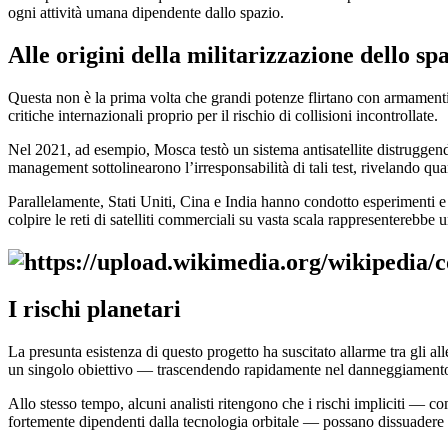
ogni attività umana dipendente dallo spazio.
Alle origini della militarizzazione dello sp
Questa non è la prima volta che grandi potenze flirtano con armamenti a
critiche internazionali proprio per il rischio di collisioni incontrollate.
Nel 2021, ad esempio, Mosca testò un sistema antisatellite distruggendo
management sottolinearono l’irresponsabilità di tali test, rivelando quan
Parallelamente, Stati Uniti, Cina e India hanno condotto esperimenti
colpire le reti di satelliti commerciali su vasta scala rappresenterebbe
I
rischi planetari
La presunta esistenza di questo progetto ha suscitato allarme tra gli al
un singolo obiettivo — trascendendo rapidamente nel danneggiamento di
Allo stesso tempo, alcuni analisti ritengono che i rischi impliciti — c
fortemente dipendenti dalla tecnologia orbitale — possano dissuadere 