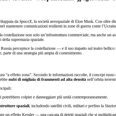
sviluppata da
SpaceX
, la società aerospaziale di Elon Musk. Con oltre dieci
 nel mantenere comunicazioni resilienti in zone di guerra come l’Ucraina
la costellazione non solo un’infrastruttura commerciale, ma anche un ass
ni della supremazia spaziale.
 Russia percepisce la costellazione — e il suo impatto sul teatro bellic
e, parte di una strategia più ampia di contenimento.
ra “a effetto zona”. Secondo le informazioni raccolte, il concept russo 
erebbe
nubi di migliaia di frammenti ad alta densità
nell’orbita terrest
ncipali:
i potrebbero colpire e danneggiare più unità contemporaneamente.
strutture spaziali
, includendo satelliti civili, militari e perfino la
Stazio
e un effetto Kessler — una cascata di detriti spaziali che si moltiplica