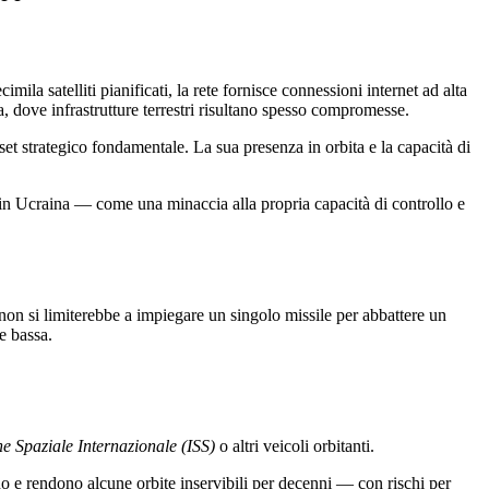
mila satelliti pianificati, la rete fornisce connessioni internet ad alta
, dove infrastrutture terrestri risultano spesso compromesse.
et strategico fondamentale. La sua presenza in orbita e la capacità di
o in Ucraina — come una minaccia alla propria capacità di controllo e
non si limiterebbe a impiegare un singolo missile per abbattere un
re bassa.
ne Spaziale Internazionale (ISS)
o altri veicoli orbitanti.
no e rendono alcune orbite inservibili per decenni — con rischi per