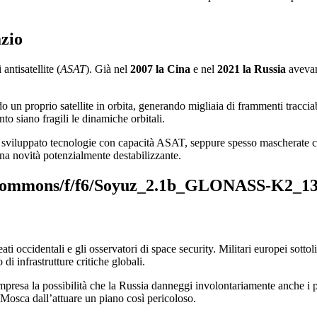
azio
ntisatellite (
ASAT
). Già nel
2007 la Cina
e nel
2021 la Russia
avevano
 un proprio satellite in orbita, generando migliaia di frammenti tracciabi
to siano fragili le dinamiche orbitali.
 e sviluppato tecnologie con capacità ASAT, seppure spesso mascherate 
 una novità potenzialmente destabilizzante.
leati occidentali e gli osservatori di space security. Militari europei so
 infrastrutture critiche globali.
ompresa la possibilità che la Russia danneggi involontariamente anche i p
Mosca dall’attuare un piano così pericoloso.