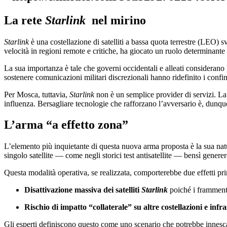
La rete
Starlink
nel mirino
Starlink
è una costellazione di satelliti a bassa quota terrestre (LEO) 
velocità in regioni remote e critiche, ha giocato un ruolo determinante
La sua importanza è tale che governi occidentali e alleati considerano 
sostenere comunicazioni militari discrezionali hanno ridefinito i confi
Per Mosca, tuttavia,
Starlink
non è un semplice provider di servizi. La
influenza. Bersagliare tecnologie che rafforzano l’avversario è, dunqu
L’arma “a effetto zona”
L’elemento più inquietante di questa nuova arma proposta è la sua natu
singolo satellite — come negli storici test antisatellite — bensì gener
Questa modalità operativa, se realizzata, comporterebbe due effetti pri
Disattivazione massiva dei satelliti
Starlink
poiché i framment
Rischio di impatto “collaterale” su altre costellazioni e infra
Gli esperti definiscono questo come uno scenario che potrebbe innescar