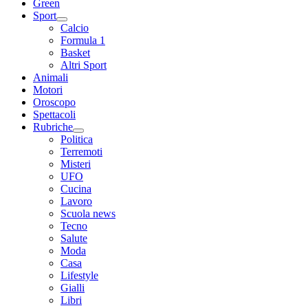
Green
Sport
Calcio
Formula 1
Basket
Altri Sport
Animali
Motori
Oroscopo
Spettacoli
Rubriche
Politica
Terremoti
Misteri
UFO
Cucina
Lavoro
Scuola news
Tecno
Salute
Moda
Casa
Lifestyle
Gialli
Libri