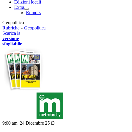
Edizioni locali
Extra
Rumors
Geopolitica
Rubriche
»
Geopolitica
Scarica la
versione
sfogliabile
9:00 am, 24 Dicembre 25