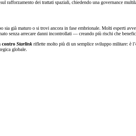
sul rafforzamento dei trattati spaziali, chiedendo una governance multilat
po sia già maturo o si trovi ancora in fase embrionale. Molti esperti avv
 senza arrecare danni incontrollati — creando più rischi che benefici p
sa contro
Starlink
riflette molto più di un semplice sviluppo militare: è
tegica globale.