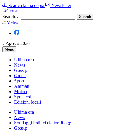
Scarica la tua copia
Newsletter
Cerca
Search…
Meteo
7 Agosto 2026
Menu
Ultima ora
News
Gossip
Green
Sport
Animali
Motori
Spettacoli
Edizioni locali
Ultima ora
News
Sondaggi Politici elettorali oggi
Gossip