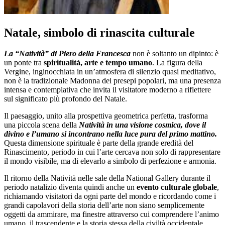
Natale, simbolo di rinascita culturale
La “Natività” di Piero della Francesca
non è soltanto un dipinto: è
un ponte tra
spiritualità, arte e tempo umano
. La figura della
Vergine, inginocchiata in un’atmosfera di silenzio quasi meditativo,
non è la tradizionale Madonna dei presepi popolari, ma una presenza
intensa e contemplativa che invita il visitatore moderno a riflettere
sul significato più profondo del Natale.
Il paesaggio, unito alla prospettiva geometrica perfetta, trasforma
una piccola scena della
Natività in una visione cosmica, dove il
divino e l’umano si incontrano nella luce pura del primo mattino.
Questa dimensione spirituale è parte della grande eredità del
Rinascimento, periodo in cui l’arte cercava non solo di rappresentare
il mondo visibile, ma di elevarlo a simbolo di perfezione e armonia.
Il ritorno della Natività nelle sale della National Gallery durante il
periodo natalizio diventa quindi anche un
evento culturale globale
,
richiamando visitatori da ogni parte del mondo e ricordando come i
grandi capolavori della storia dell’arte non siano semplicemente
oggetti da ammirare, ma finestre attraverso cui comprendere l’animo
umano, il trascendente e la storia stessa della civiltà occidentale.