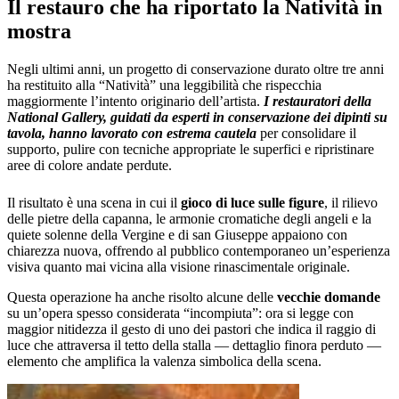
Il restauro che ha riportato la Natività in
mostra
Negli ultimi anni, un progetto di conservazione durato oltre tre anni
ha restituito alla “Natività” una leggibilità che rispecchia
maggiormente l’intento originario dell’artista.
I restauratori della
National Gallery, guidati da esperti in conservazione dei dipinti su
tavola, hanno lavorato con estrema cautela
per consolidare il
supporto, pulire con tecniche appropriate le superfici e ripristinare
aree di colore andate perdute.
Il risultato è una scena in cui il
gioco di luce sulle figure
, il rilievo
delle pietre della capanna, le armonie cromatiche degli angeli e la
quiete solenne della Vergine e di san Giuseppe appaiono con
chiarezza nuova, offrendo al pubblico contemporaneo un’esperienza
visiva quanto mai vicina alla visione rinascimentale originale.
Questa operazione ha anche risolto alcune delle
vecchie domande
su un’opera spesso considerata “incompiuta”: ora si legge con
maggior nitidezza il gesto di uno dei pastori che indica il raggio di
luce che attraversa il tetto della stalla — dettaglio finora perduto —
elemento che amplifica la valenza simbolica della scena.