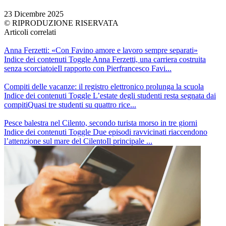
23 Dicembre 2025
© RIPRODUZIONE RISERVATA
Articoli correlati
Anna Ferzetti: «Con Favino amore e lavoro sempre separati»
Indice dei contenuti Toggle Anna Ferzetti, una carriera costruita
senza scorciatoieIl rapporto con Pierfrancesco Favi...
Compiti delle vacanze: il registro elettronico prolunga la scuola
Indice dei contenuti Toggle L’estate degli studenti resta segnata dai
compitiQuasi tre studenti su quattro rice...
Pesce balestra nel Cilento, secondo turista morso in tre giorni
Indice dei contenuti Toggle Due episodi ravvicinati riaccendono
l’attenzione sul mare del CilentoIl principale ...