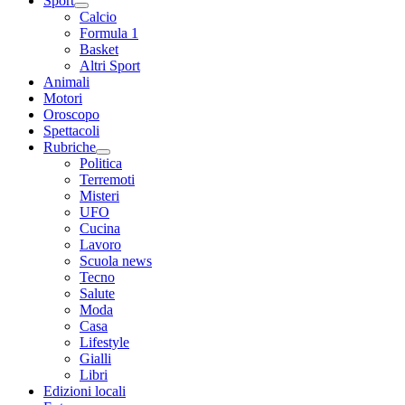
Sport
Calcio
Formula 1
Basket
Altri Sport
Animali
Motori
Oroscopo
Spettacoli
Rubriche
Politica
Terremoti
Misteri
UFO
Cucina
Lavoro
Scuola news
Tecno
Salute
Moda
Casa
Lifestyle
Gialli
Libri
Edizioni locali