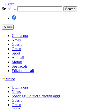
Cerca
Search…
Menu
Ultima ora
News
Gossip
Green
Sport
Animali
Motori
Spettacoli
Edizioni locali
Meteo
Ultima ora
News
Sondaggi Politici elettorali oggi
Gossip
Green