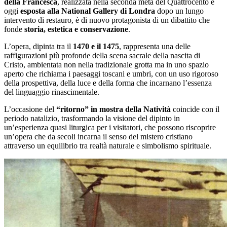
della Francesca
, realizzata nella seconda metà del Quattrocento e
oggi
esposta alla National Gallery di Londra
dopo un lungo
intervento di restauro, è di nuovo protagonista di un dibattito che
fonde
storia, estetica e conservazione
.
L’opera, dipinta tra il
1470 e il 1475
, rappresenta una delle
raffigurazioni più profonde della scena sacrale della nascita di
Cristo, ambientata non nella tradizionale grotta ma in uno spazio
aperto che richiama i paesaggi toscani e umbri, con un uso rigoroso
della prospettiva, della luce e della forma che incarnano l’essenza
del linguaggio rinascimentale.
L’occasione del
“ritorno” in mostra della Natività
coincide con il
periodo natalizio, trasformando la visione del dipinto in
un’esperienza quasi liturgica per i visitatori, che possono riscoprire
un’opera che da secoli incarna il senso del mistero cristiano
attraverso un equilibrio tra realtà naturale e simbolismo spirituale.