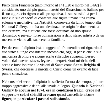
Piero della Francesca (nato intorno al 1415/20 e morto nel 1492) è
considerato uno dei più grandi maestri del Rinascimento italiano per
il suo approccio rigoroso alla prospettiva, la sua sensibilità per la
luce e la sua capacità di conferire alle figure umane una calma
solenne e meditativa. La
Natività
, conservata da lungo tempo alla
National Gallery, non ha una destinazione originale documentata
con certezza, ma si ritiene che fosse destinata ad uno spazio
domestico o privato, forse commissionata dallo stesso artista o da un
mecenate vicino alla sua cerchia familiare.
Per decenni, il dipinto è stato oggetto di fraintendimenti riguardo al
suo stato: a lungo considerato incompleto, oggi si pensa che la sua
mancanza di ombre e alcune scelte stilistiche apparenti fossero
volute dal maestro stesso, legate a interpretazioni mistiche della
scena e forse ispirate alle visioni di Sante come
Santa Brigida di
Svezia
, che descrisse la nascita di Cristo come un evento di luce
pura e silenziosa.
Nel corso dei secoli, il dipinto ha sofferto l’usura del tempo, puliture
troppo aggressive e danni alla tavola di legno.
Quando la National
Gallery lo acquisì nel 1874, era in condizioni fragili: crepe nel
supporto e colori sbiaditi avevano quasi cancellato alcune
figure, in particolare i pastori sullo sfondo.