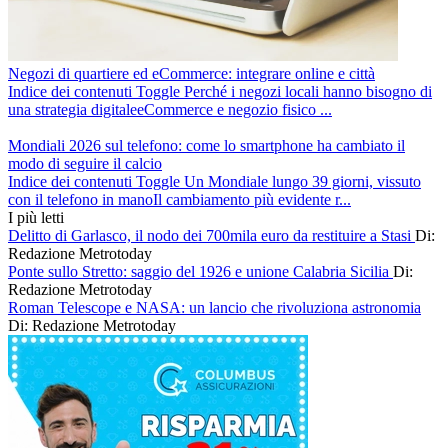
Negozi di quartiere ed eCommerce: integrare online e città
Indice dei contenuti Toggle Perché i negozi locali hanno bisogno di
una strategia digitaleeCommerce e negozio fisico ...
Mondiali 2026 sul telefono: come lo smartphone ha cambiato il
modo di seguire il calcio
Indice dei contenuti Toggle Un Mondiale lungo 39 giorni, vissuto
con il telefono in manoIl cambiamento più evidente r...
I più letti
Delitto di Garlasco, il nodo dei 700mila euro da restituire a Stasi
Di:
Redazione Metrotoday
Ponte sullo Stretto: saggio del 1926 e unione Calabria Sicilia
Di:
Redazione Metrotoday
Roman Telescope e NASA: un lancio che rivoluziona astronomia
Di: Redazione Metrotoday