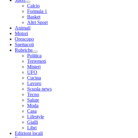
Sport
Calcio
Formula 1
Basket
Altri Sport
Animali
Motori
Oroscopo
Spettacoli
Rubriche
Politica
Terremoti
Misteri
UFO
Cucina
Lavoro
Scuola news
Tecno
Salute
Moda
Casa
Lifestyle
Gialli
Libri
Edizioni locali