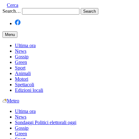
Cerca
Search…
Menu
Ultima ora
News
Gossip
Green
Sport
Animali
Motori
Spettacoli
Edizioni locali
Meteo
Ultima ora
News
Sondaggi Politici elettorali oggi
Gossip
Green