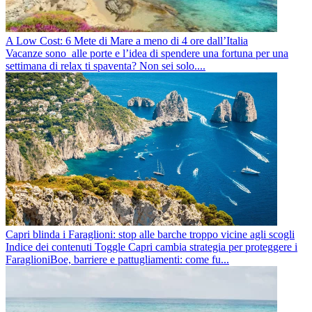
A Low Cost: 6 Mete di Mare a meno di 4 ore dall’Italia
Vacanze sono alle porte e l’idea di spendere una fortuna per una
settimana di relax ti spaventa? Non sei solo....
Capri blinda i Faraglioni: stop alle barche troppo vicine agli scogli
Indice dei contenuti Toggle Capri cambia strategia per proteggere i
FaraglioniBoe, barriere e pattugliamenti: come fu...