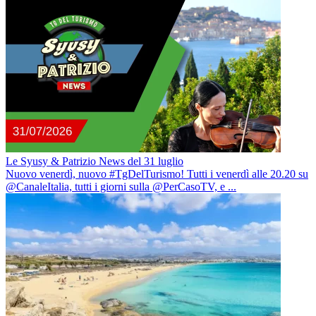
Le Syusy & Patrizio News del 31 luglio
Nuovo venerdì, nuovo #TgDelTurismo! Tutti i venerdì alle 20.20 su
@CanaleItalia, tutti i giorni sulla ‪@PerCasoTV, e ...