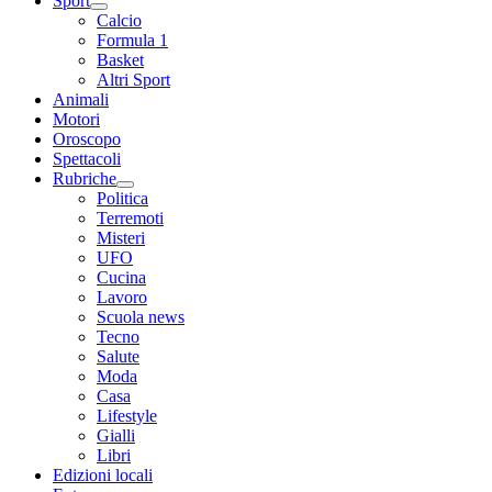
Sport
Calcio
Formula 1
Basket
Altri Sport
Animali
Motori
Oroscopo
Spettacoli
Rubriche
Politica
Terremoti
Misteri
UFO
Cucina
Lavoro
Scuola news
Tecno
Salute
Moda
Casa
Lifestyle
Gialli
Libri
Edizioni locali