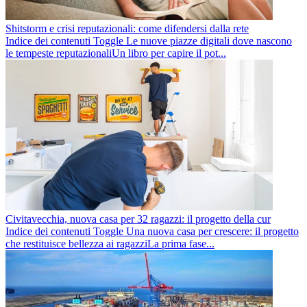
Shitstorm e crisi reputazionali: come difendersi dalla rete
Indice dei contenuti Toggle Le nuove piazze digitali dove nascono
le tempeste reputazionaliUn libro per capire il pot...
Civitavecchia, nuova casa per 32 ragazzi: il progetto della cur
Indice dei contenuti Toggle Una nuova casa per crescere: il progetto
che restituisce bellezza ai ragazziLa prima fase...