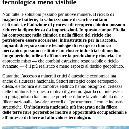
tecnologica meno visibile
Non tutte le soluzioni passano per nuove miniere.
Il riciclo di
magneti e batterie, la valorizzazione di scarti e rottami
elettronici, e l’adozione di processi di recupero chimico possono
ridurre la dipendenza da importazioni. In questo campo l’Italia
ha competenze nella chimica e nella filiera del riciclo che
potrebbero essere accelerate: infrastrutture per la raccolta,
impianti di separazione e tecnologie di recupero chimico-
meccanico possono costituire un cluster industriale di medio-
lungo periodo, utile ad affiancare la produzione primaria.
Un
approccio misto — che combini estrazione responsabile e riciclo
avanzato — è il più realistico e meno esposto al rischio geopolitico.
Garantire l’accesso a minerali critici è questione economica ma
anche di sicurezza nazionale. Settori strategici come aerospazio,
difesa, elettronica e automotive elettrico hanno bisogno di certezza
nelle forniture. Per questo motivo il governo guarda con interesse a
un protagonismo italiano che potrebbe ridurre la vulnerabilità delle
filiere nazionali e favorire accordi di “procurement” con le industrie
strategiche.
Un’industria nazionale più integrata nella filiera
delle terre rare porterebbe inoltre a opportunità occupazionali e
all’innesco di filiere ad alto valore tecnologico.