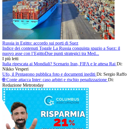
Russia in Egitto: accordo sui porti di Suez
Indice dei contenuti Toggle La Russia conquista spazio a Suez: il
nuovo asse con l’EgittoDue punti strategici tra Med...
I più letti
Italia ripescata ai Mondiali? Scenario Iran, FIFA e le attesa Rai
Di:
Nikko Vesperi
Ufo, il Pentagono pubblica foto e documenti inediti
Di: Sergio Raffo
🌐 Conte attacca Inter: caso arbitri e rischio penalizzazione
Di:
Redazione Metrotoday