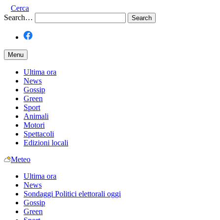
Cerca
Search…
Menu
Ultima ora
News
Gossip
Green
Sport
Animali
Motori
Spettacoli
Edizioni locali
Meteo
Ultima ora
News
Sondaggi Politici elettorali oggi
Gossip
Green