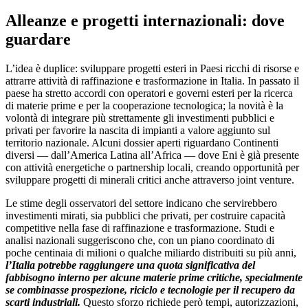
Alleanze e progetti internazionali: dove
guardare
L’idea è duplice: sviluppare progetti esteri in Paesi ricchi di risorse e
attrarre attività di raffinazione e trasformazione in Italia. In passato il
paese ha stretto accordi con operatori e governi esteri per la ricerca
di materie prime e per la cooperazione tecnologica; la novità è la
volontà di integrare più strettamente gli investimenti pubblici e
privati per favorire la nascita di impianti a valore aggiunto sul
territorio nazionale. Alcuni dossier aperti riguardano Continenti
diversi — dall’America Latina all’Africa — dove Eni è già presente
con attività energetiche o partnership locali, creando opportunità per
sviluppare progetti di minerali critici anche attraverso joint venture.
Le stime degli osservatori del settore indicano che servirebbero
investimenti mirati, sia pubblici che privati, per costruire capacità
competitive nella fase di raffinazione e trasformazione. Studi e
analisi nazionali suggeriscono che, con un piano coordinato di
poche centinaia di milioni o qualche miliardo distribuiti su più anni,
l’Italia potrebbe raggiungere una quota significativa del
fabbisogno interno per alcune materie prime critiche, specialmente
se combinasse prospezione, riciclo e tecnologie per il recupero da
scarti industriali.
Questo sforzo richiede però tempi, autorizzazioni,