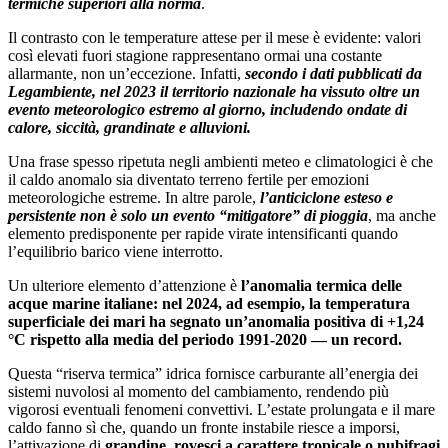
termiche superiori alla norma
.
Il contrasto con le temperature attese per il mese è evidente: valori
così elevati fuori stagione rappresentano ormai una costante
allarmante, non un’eccezione. Infatti,
secondo i dati pubblicati da
Legambiente, nel 2023 il territorio nazionale ha vissuto oltre un
evento meteorologico estremo al giorno, includendo ondate di
calore, siccità, grandinate e alluvioni.
Una frase spesso ripetuta negli ambienti meteo e climatologici è che
il caldo anomalo sia diventato terreno fertile per emozioni
meteorologiche estreme. In altre parole,
l’anticiclone esteso e
persistente non è solo un evento “mitigatore” di pioggia
, ma anche
elemento predisponente per rapide virate intensificanti quando
l’equilibrio barico viene interrotto.
Un ulteriore elemento d’attenzione è
l’anomalia termica delle
acque marine italiane: nel 2024, ad esempio, la temperatura
superficiale dei mari ha segnato un’anomalia positiva di +1,24
°C rispetto alla media del periodo 1991-2020 — un record.
Questa “riserva termica” idrica fornisce carburante all’energia dei
sistemi nuvolosi al momento del cambiamento, rendendo più
vigorosi eventuali fenomeni convettivi. L’estate prolungata e il mare
caldo fanno sì che, quando un fronte instabile riesce a imporsi,
l’attivazione di
grandine, rovesci a carattere tropicale o nubifragi