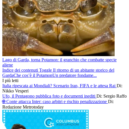
Lago di Garda, torna Potamon: il granchio che combatte specie
aliene
Indice dei contenuti Toggle Il ritorno di un abitante storico del
GardaChe cos’è il PotamonUn predatore fondame...
I più letti
Italia ripescata ai Mondiali? Scenario Iran, FIFA e le attesa Rai
Di:
Nikko Vesperi
Ufo, il Pentagono pubblica foto e documenti inediti
Di: Sergio Raffo
🌐 Conte attacca Inter: caso arbitri e rischio penalizzazione
Di:
Redazione Metrotoday