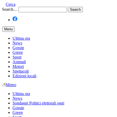
Cerca
Search…
Menu
Ultima ora
News
Gossip
Green
Sport
Animali
Motori
Spettacoli
Edizioni locali
Meteo
Ultima ora
News
Sondaggi Politici elettorali oggi
Gossip
Green