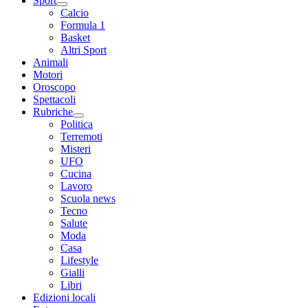
Sport
Calcio
Formula 1
Basket
Altri Sport
Animali
Motori
Oroscopo
Spettacoli
Rubriche
Politica
Terremoti
Misteri
UFO
Cucina
Lavoro
Scuola news
Tecno
Salute
Moda
Casa
Lifestyle
Gialli
Libri
Edizioni locali