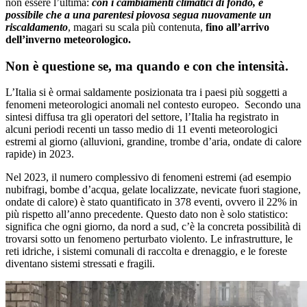
non essere l’ultima:
con i cambiamenti climatici di fondo, è
possibile che a una parentesi piovosa segua nuovamente un
riscaldamento
, magari su scala più contenuta,
fino all’arrivo
dell’inverno meteorologico.
Non è questione se, ma quando e con che intensità.
L’Italia si è ormai saldamente posizionata tra i paesi più soggetti a
fenomeni meteorologici anomali nel contesto europeo. Secondo una
sintesi diffusa tra gli operatori del settore, l’Italia ha registrato in
alcuni periodi recenti un tasso medio di 11 eventi meteorologici
estremi al giorno (alluvioni, grandine, trombe d’aria, ondate di calore
rapide) in 2023.
Nel 2023, il numero complessivo di fenomeni estremi (ad esempio
nubifragi, bombe d’acqua, gelate localizzate, nevicate fuori stagione,
ondate di calore) è stato quantificato in 378 eventi, ovvero il 22% in
più rispetto all’anno precedente. Questo dato non è solo statistico:
significa che ogni giorno, da nord a sud, c’è la concreta possibilità di
trovarsi sotto un fenomeno perturbato violento. Le infrastrutture, le
reti idriche, i sistemi comunali di raccolta e drenaggio, e le foreste
diventano sistemi stressati e fragili.