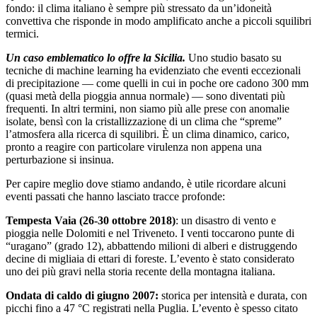
fondo: il clima italiano è sempre più stressato da un’idoneità
convettiva che risponde in modo amplificato anche a piccoli squilibri
termici.
Un caso emblematico lo offre la Sicilia.
Uno studio basato su
tecniche di machine learning ha evidenziato che eventi eccezionali
di precipitazione — come quelli in cui in poche ore cadono 300 mm
(quasi metà della pioggia annua normale) — sono diventati più
frequenti. In altri termini, non siamo più alle prese con anomalie
isolate, bensì con la cristallizzazione di un clima che “spreme”
l’atmosfera alla ricerca di squilibri. È un clima dinamico, carico,
pronto a reagire con particolare virulenza non appena una
perturbazione si insinua.
Per capire meglio dove stiamo andando, è utile ricordare alcuni
eventi passati che hanno lasciato tracce profonde:
Tempesta Vaia (26-30 ottobre 2018)
: un disastro di vento e
pioggia nelle Dolomiti e nel Triveneto. I venti toccarono punte di
“uragano” (grado 12), abbattendo milioni di alberi e distruggendo
decine di migliaia di ettari di foreste. L’evento è stato considerato
uno dei più gravi nella storia recente della montagna italiana.
Ondata di caldo di giugno 2007:
storica per intensità e durata, con
picchi fino a 47 °C registrati nella Puglia. L’evento è spesso citato