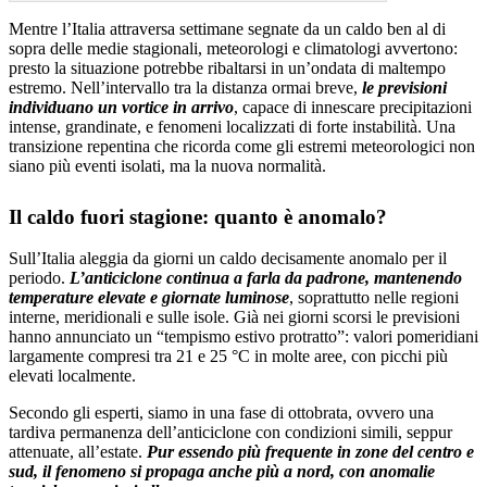
Mentre l’Italia attraversa settimane segnate da un caldo ben al di
sopra delle medie stagionali, meteorologi e climatologi avvertono:
presto la situazione potrebbe ribaltarsi in un’ondata di maltempo
estremo. Nell’intervallo tra la distanza ormai breve,
le previsioni
individuano un vortice in arrivo
, capace di innescare precipitazioni
intense, grandinate, e fenomeni localizzati di forte instabilità. Una
transizione repentina che ricorda come gli estremi meteorologici non
siano più eventi isolati, ma la nuova normalità.
Il caldo fuori stagione: quanto è anomalo?
Sull’Italia aleggia da giorni un caldo decisamente anomalo per il
periodo.
L’anticiclone continua a farla da padrone, mantenendo
temperature elevate e giornate luminose
, soprattutto nelle regioni
interne, meridionali e sulle isole. Già nei giorni scorsi le previsioni
hanno annunciato un “tempismo estivo protratto”: valori pomeridiani
largamente compresi tra 21 e 25 °C in molte aree, con picchi più
elevati localmente.
Secondo gli esperti, siamo in una fase di ottobrata, ovvero una
tardiva permanenza dell’anticiclone con condizioni simili, seppur
attenuate, all’estate.
Pur essendo più frequente in zone del centro e
sud, il fenomeno si propaga anche più a nord, con anomalie