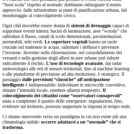
“fuori scala” rispetto al normale: dobbiamo ridisegnare il nostro
approccio, dalle infrastrutture ai piani di pianificazione urbana, dal
monitoraggio al coinvolgimento civico.
Ogni città dovrebbe essere dotata di
sistemi di drenaggio
capaci di
sopportare eventi intensi: bacini di laminazione, aree “woody” che
rallentino il flusso, canali di scolo dimensionati, pavimentazioni
permeabili, tetti verdi.
Le coperture vegetali
hanno un ruolo
cruciale nel trattenere le acque, rallentare i deflussi e prevenire
l’erosione. Investire nella riforestazione, nel consolidamento dei
versanti e nella gestione degli alberi in aree urbane può ridurre
radicalmente il rischio.
L’uso di tecnologie avanzate
, dai radar
meteorologici alle reti di sensori territoriali, fino al machine learning
e alle piattaforme di previsione ad alta risoluzione, è strategico. Il
passaggio
dalle previsioni “classiche” all’anticipazione
intelligente
è indispensabile: individuare le microcelle convettive,
stimare l’intensità locale, emettere allarmi tempestivi.
Il
coinvolgimento dei cittadini come “osservatori consapevoli”
aiuta a completare il quadro delle emergenze: segnalazioni, foto,
evidenze sul territorio, possono supportare la risposta in tempo reale.
Ci stiamo muovendo verso un paradigma in cui non esiste più una
climatologia stabile:
occorre adattarsi a un “normale” che si
trasforma.