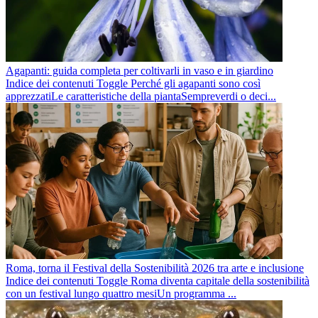
Agapanti: guida completa per coltivarli in vaso e in giardino
Indice dei contenuti Toggle Perché gli agapanti sono così
apprezzatiLe caratteristiche della piantaSempreverdi o deci...
Roma, torna il Festival della Sostenibilità 2026 tra arte e inclusione
Indice dei contenuti Toggle Roma diventa capitale della sostenibilità
con un festival lungo quattro mesiUn programma ...