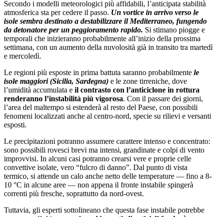
Secondo i modelli meteorologici più affidabili, l’anticipata stabilità
atmosferica sta per cedere il passo.
Un vortice in arrivo verso le
isole sembra destinato a destabilizzare il Mediterraneo, fungendo
da detonatore per un peggioramento rapido.
Si stimano piogge e
temporali che inizieranno probabilmente all’inizio della prossima
settimana, con un aumento della nuvolosità già in transito tra martedì
e mercoledì.
Le regioni più esposte in prima battuta saranno probabilmente
le
isole maggiori (Sicilia, Sardegna)
e le zone tirreniche, dove
l’umidità accumulata e
il contrasto con l’anticiclone in rottura
renderanno l’instabilità più vigorosa
. Con il passare dei giorni,
l’area del maltempo si estenderà al resto del Paese, con possibili
fenomeni localizzati anche al centro-nord, specie su rilievi e versanti
esposti.
Le precipitazioni potranno assumere carattere intenso e concentrato:
sono possibili rovesci brevi ma intensi, grandinate e colpi di vento
improvvisi. In alcuni casi potranno crearsi vere e proprie celle
convettive isolate, vero “fulcro di danno”. Dal punto di vista
termico, si attende un calo anche netto delle temperature — fino a 8-
10 °C in alcune aree — non appena il fronte instabile spingerà
correnti più fresche, soprattutto da nord-ovest.
Tuttavia, gli esperti sottolineano che questa fase instabile potrebbe