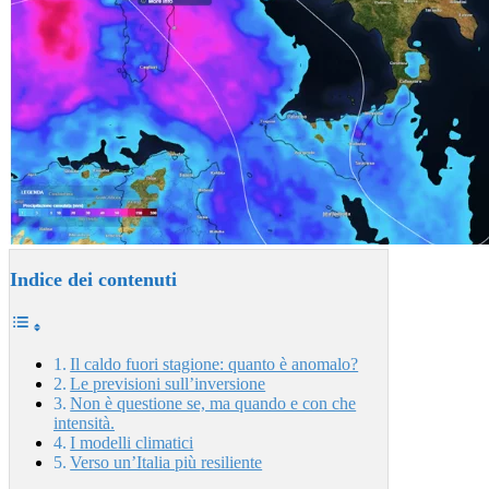
Indice dei contenuti
Il caldo fuori stagione: quanto è anomalo?
Le previsioni sull’inversione
Non è questione se, ma quando e con che
intensità.
I modelli climatici
Verso un’Italia più resiliente