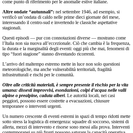
come punto di riferimento per le anomalie estive italiane.
Altre ondate “autunnali”:
nel settembre 1946, ad esempio, si
verificò un’ondata di caldo nelle prime dieci giornate del mese,
interessando il centro-sud e invertendo le classiche aspettative
stagionali.
Questi episodi — pur con connotazioni diverse — mostrano come
l’Italia non sia nuova all’eccezionale. Ciò che cambia è la frequenza,
la durata e la marginalità degli eventi: oggi più che mai, fenomeni di
tipo “fuori stagione” stanno diventando ricorrenti.
L’arrivo del maltempo estremo mette in luce non solo questioni
meteorologiche, ma anche vulnerabilità territoriali, fragilità
infrastrutturali e rischi per le comunità.
Oltre alle criticità materiali, è sempre presente il rischio per la vita
umana: dissesti improvvisi, esondazioni, colpi d’acqua nelle valli
alpine o prealpine, caduta alberi
. Le autorità locali, nei casi
peggiori, possono essere costrette a evacuazioni, chiusure
temporanee o interventi urgenti.
Un numero crescente di eventi estremi in spazi di tempo ridotti mette
sotto stress la logistica di emergenza: squadre di soccorso, sistemi di
allerta, mezzi di intervento e risorse sono messi alla prova. Interventi
contemporanei su più fronti possono saturare la capacità operativa.