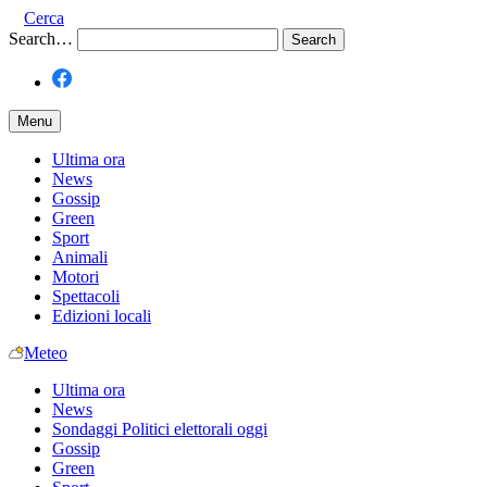
Cerca
Search…
Menu
Ultima ora
News
Gossip
Green
Sport
Animali
Motori
Spettacoli
Edizioni locali
Meteo
Ultima ora
News
Sondaggi Politici elettorali oggi
Gossip
Green