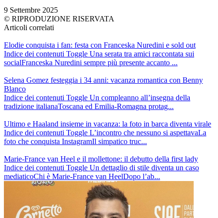
9 Settembre 2025
© RIPRODUZIONE RISERVATA
Articoli correlati
Elodie conquista i fan: festa con Franceska Nuredini e sold out
Indice dei contenuti Toggle Una serata tra amici raccontata sui
socialFranceska Nuredini sempre più presente accanto ...
Selena Gomez festeggia i 34 anni: vacanza romantica con Benny
Blanco
Indice dei contenuti Toggle Un compleanno all’insegna della
tradizione italianaToscana ed Emilia-Romagna protag...
Ultimo e Haaland insieme in vacanza: la foto in barca diventa virale
Indice dei contenuti Toggle L’incontro che nessuno si aspettavaLa
foto che conquista InstagramIl simpatico truc...
Marie-France van Heel e il mollettone: il debutto della first lady
Indice dei contenuti Toggle Un dettaglio di stile diventa un caso
mediaticoChi è Marie-France van HeelDopo l’ab...