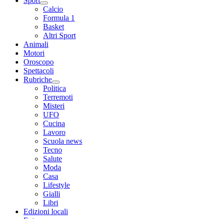
Sport
Calcio
Formula 1
Basket
Altri Sport
Animali
Motori
Oroscopo
Spettacoli
Rubriche
Politica
Terremoti
Misteri
UFO
Cucina
Lavoro
Scuola news
Tecno
Salute
Moda
Casa
Lifestyle
Gialli
Libri
Edizioni locali