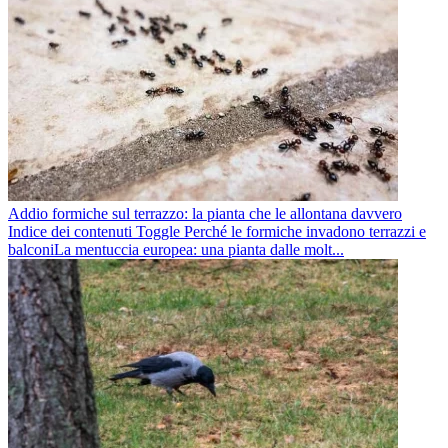
Addio formiche sul terrazzo: la pianta che le allontana davvero
Indice dei contenuti Toggle Perché le formiche invadono terrazzi e
balconiLa mentuccia europea: una pianta dalle molt...