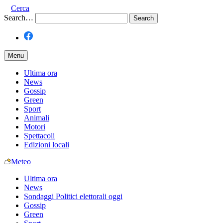
Cerca
Search…
Menu
Ultima ora
News
Gossip
Green
Sport
Animali
Motori
Spettacoli
Edizioni locali
Meteo
Ultima ora
News
Sondaggi Politici elettorali oggi
Gossip
Green