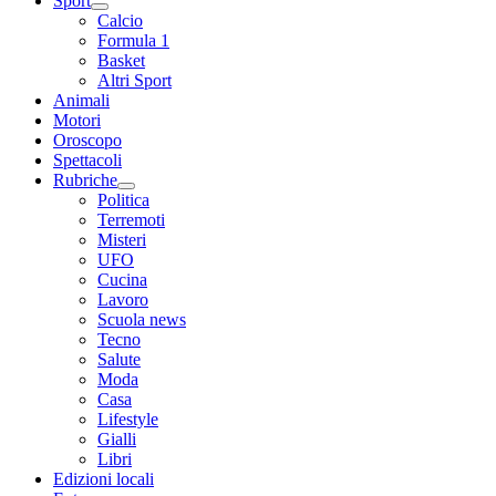
Sport
Calcio
Formula 1
Basket
Altri Sport
Animali
Motori
Oroscopo
Spettacoli
Rubriche
Politica
Terremoti
Misteri
UFO
Cucina
Lavoro
Scuola news
Tecno
Salute
Moda
Casa
Lifestyle
Gialli
Libri
Edizioni locali