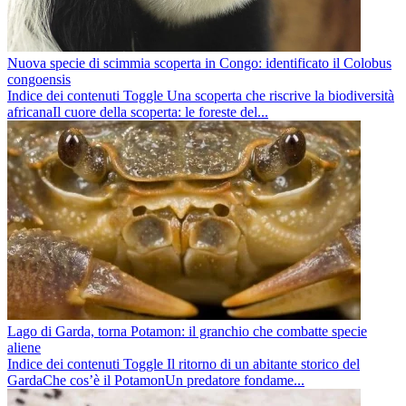
Nuova specie di scimmia scoperta in Congo: identificato il Colobus
congoensis
Indice dei contenuti Toggle Una scoperta che riscrive la biodiversità
africanaIl cuore della scoperta: le foreste del...
Lago di Garda, torna Potamon: il granchio che combatte specie
aliene
Indice dei contenuti Toggle Il ritorno di un abitante storico del
GardaChe cos’è il PotamonUn predatore fondame...