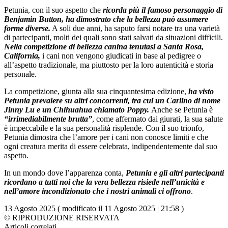
Petunia, con il suo aspetto che
ricorda più il famoso personaggio di
Benjamin Button, ha dimostrato che la bellezza può assumere
forme diverse.
A soli due anni, ha saputo farsi notare tra una varietà
di partecipanti, molti dei quali sono stati salvati da situazioni difficili.
Nella competizione di bellezza canina tenutasi a Santa Rosa,
California,
i cani non vengono giudicati in base al pedigree o
all’aspetto tradizionale, ma piuttosto per la loro autenticità e storia
personale.
La competizione, giunta alla sua cinquantesima edizione,
ha visto
Petunia prevalere su altri concorrenti, tra cui un Carlino di nome
Jinny Lu e un Chihuahua chiamato Poppy.
Anche se Petunia è
“irrimediabilmente brutta”
, come affermato dai giurati, la sua salute
è impeccabile e la sua personalità risplende. Con il suo trionfo,
Petunia dimostra che l’amore per i cani non conosce limiti e che
ogni creatura merita di essere celebrata, indipendentemente dal suo
aspetto.
In un mondo dove l’apparenza conta,
Petunia e gli altri partecipanti
ricordano a tutti noi che la vera bellezza risiede nell’unicità e
nell’amore incondizionato che i nostri animali ci offrono
.
13 Agosto 2025 ( modificato il 11 Agosto 2025 | 21:58 )
© RIPRODUZIONE RISERVATA
Articoli correlati