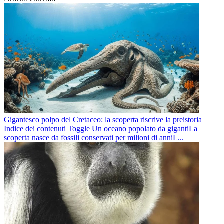
Gigantesco polpo del Cretaceo: la scoperta riscrive la preistoria
Indice dei contenuti Toggle Un oceano popolato da gigantiLa
scoperta nasce da fossili conservati per milioni di anniL...