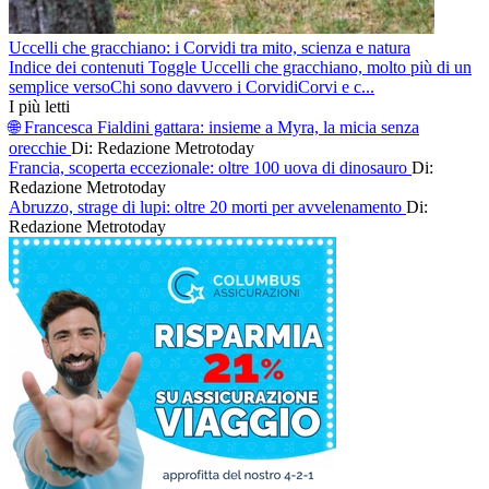
Uccelli che gracchiano: i Corvidi tra mito, scienza e natura
Indice dei contenuti Toggle Uccelli che gracchiano, molto più di un
semplice versoChi sono davvero i CorvidiCorvi e c...
I più letti
🌐 Francesca Fialdini gattara: insieme a Myra, la micia senza
orecchie
Di: Redazione Metrotoday
Francia, scoperta eccezionale: oltre 100 uova di dinosauro
Di:
Redazione Metrotoday
Abruzzo, strage di lupi: oltre 20 morti per avvelenamento
Di:
Redazione Metrotoday