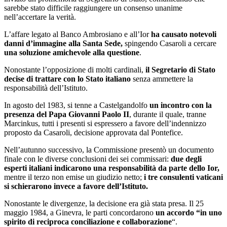
sarebbe stato difficile raggiungere un consenso unanime
nell’accertare la verità.
L’affare legato al Banco Ambrosiano e all’Ior
ha causato notevoli
danni d’immagine alla Santa Sede,
spingendo Casaroli a cercare
una soluzione amichevole alla questione
.
Nonostante l’opposizione di molti cardinali,
il Segretario di Stato
decise di trattare con lo Stato italiano
senza ammettere la
responsabilità dell’Istituto.
In agosto del 1983, si tenne a Castelgandolfo
un incontro con la
presenza del Papa Giovanni Paolo II
, durante il quale, tranne
Marcinkus, tutti i presenti si espressero a favore dell’indennizzo
proposto da Casaroli, decisione approvata dal Pontefice.
Nell’autunno successivo, la Commissione presentò un documento
finale con le diverse conclusioni dei sei commissari:
due degli
esperti italiani indicarono una responsabilità da parte dello Ior,
mentre il terzo non emise un giudizio netto;
i tre consulenti vaticani
si schierarono invece a favore dell’Istituto.
Nonostante le divergenze, la decisione era già stata presa. Il 25
maggio 1984, a Ginevra, le parti concordarono
un accordo “in uno
spirito di reciproca conciliazione e collaborazione
“.