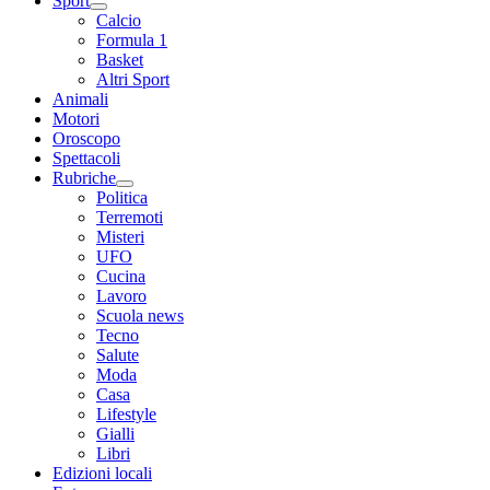
Sport
Calcio
Formula 1
Basket
Altri Sport
Animali
Motori
Oroscopo
Spettacoli
Rubriche
Politica
Terremoti
Misteri
UFO
Cucina
Lavoro
Scuola news
Tecno
Salute
Moda
Casa
Lifestyle
Gialli
Libri
Edizioni locali