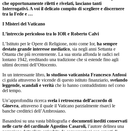
che opportunamente riletti e rivelati, lasciano tanti
Interrogativi. A voi il delicato compito di scegliere e discernere
tra la Fede e …
I Misteri del Vaticano
L’intreccio pericoloso tra lo IOR e Roberto Calvi
L’Istituto per le Opere di Religione, noto come Ior,
ha sempre
destato grande interesse mediatico
, sia negli anni Settanta e
Ottanta che più recentemente. La sua storia affonda le radici nel
lontano 1942, ereditando una tradizione che si estende fino agli
ultimi decenni dell’Ottocento.
In un interessante libro,
lo studioso vaticanista Francesco Anfossi
ci guida attraverso le vicende di questo istituto finanziario,
svelando
leggende, scandali e verità
che lo hanno contraddistinto nel corso
del tempo.
Un’approfondita ricerca
svela i retroscena dell’accordo di
Ginevra
, attraverso il quale il Vaticano parzialmente risarcì le
banche creditrici dell’Ambrosiano.
Basandosi su una vasta bibliografia e
documenti inediti conservati
nelle carte del cardinale Agostino Casaroli,
l’autore delinea una