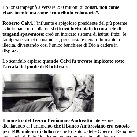
Lo Ior si impegnò a versare 250 milioni di dollari,
non come
risarcimento ma come “contributo volontario”.
Roberto Calvi,
l’influente e spigoloso presidente del più potente
istituto bancario italiano,
si ritrovò invischiato in una rete di
tangenti spaventose
: creò un intricato sistema di istituti fittizi, le
famigerate società panamensi, per spostare denaro in maniera
illecita, diventando così l’unico banchiere di Dio a cadere in
disgrazia.
Lo scandalo esplose
quando Calvi fu trovato impiccato sotto
l’arcata del ponte di Blackfriars
.
Il
ministro del Tesoro Beniamino Andreatta
intervenne
dichiarando al Parlamento
che il Banco Ambrosiano era esposto
per 1400 milioni di dollari
e che lo Istituto delle Opere di Religione
era “socio di fatto” in alcune operazioni gestite dalla banca.