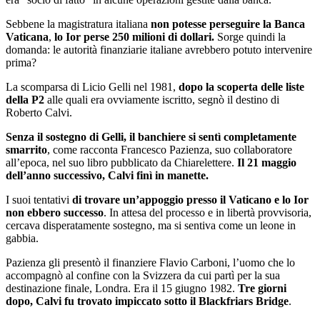
Sebbene la magistratura italiana
non potesse perseguire la Banca
Vaticana
,
lo Ior perse 250 milioni di dollari.
Sorge quindi la
domanda: le autorità finanziarie italiane avrebbero potuto intervenire
prima?
La scomparsa di Licio Gelli nel 1981,
dopo la scoperta delle liste
della P2
alle quali era ovviamente iscritto, segnò il destino di
Roberto Calvi.
Senza il sostegno di Gelli, il banchiere si sentì completamente
smarrito
, come racconta Francesco Pazienza, suo collaboratore
all’epoca, nel suo libro pubblicato da Chiarelettere.
Il 21 maggio
dell’anno successivo, Calvi finì in manette.
I suoi tentativi
di trovare un’appoggio presso il Vaticano e lo Ior
non ebbero successo
. In attesa del processo e in libertà provvisoria,
cercava disperatamente sostegno, ma si sentiva come un leone in
gabbia.
Pazienza gli presentò il finanziere Flavio Carboni, l’uomo che lo
accompagnò al confine con la Svizzera da cui partì per la sua
destinazione finale, Londra. Era il 15 giugno 1982.
Tre giorni
dopo, Calvi fu trovato impiccato sotto il Blackfriars Bridge
.