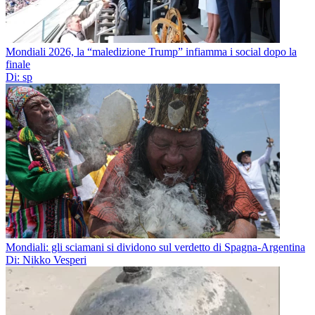
Mondiali 2026, la “maledizione Trump” infiamma i social dopo la
finale
Di: sp
Mondiali: gli sciamani si dividono sul verdetto di Spagna-Argentina
Di: Nikko Vesperi