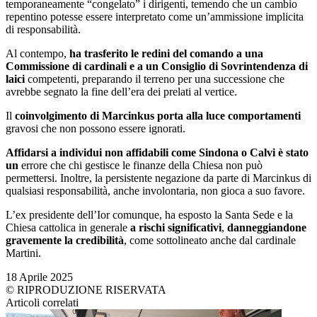
temporaneamente “congelato” i dirigenti, temendo che un cambio
repentino potesse essere interpretato come un’ammissione implicita
di responsabilità.
Al contempo,
ha trasferito le redini del comando a una
Commissione di cardinali e a un Consiglio di Sovrintendenza di
laici
competenti, preparando il terreno per una successione che
avrebbe segnato la fine dell’era dei prelati al vertice.
Il
coinvolgimento di Marcinkus porta alla luce comportamenti
gravosi che non possono essere ignorati.
Affidarsi a individui non affidabili come Sindona o Calvi è stato
un
errore che chi gestisce le finanze della Chiesa non può
permettersi. Inoltre, la persistente negazione da parte di Marcinkus di
qualsiasi responsabilità, anche involontaria, non gioca a suo favore.
L’ex presidente dell’Ior comunque, ha esposto la Santa Sede e la
Chiesa cattolica in generale
a rischi significativi
,
danneggiandone
gravemente la credibilità
, come sottolineato anche dal cardinale
Martini.
18 Aprile 2025
© RIPRODUZIONE RISERVATA
Articoli correlati