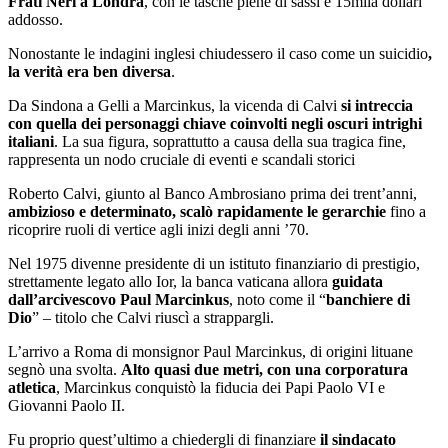
Frati Neri a Londra
, con le tasche piene di sassi e 15mila dollari
addosso.
Nonostante le indagini inglesi chiudessero il caso come un suicidio
,
la verità era ben diversa
.
Da Sindona a Gelli a Marcinkus, la vicenda di Calvi
si intreccia
con quella dei personaggi chiave coinvolti negli oscuri intrighi
italiani
. La sua figura, soprattutto a causa della sua tragica fine,
rappresenta un nodo cruciale di eventi e scandali storici
Roberto Calvi, giunto al Banco Ambrosiano prima dei trent’anni,
ambizioso e determinato, scalò rapidamente le gerarchie
fino a
ricoprire ruoli di vertice agli inizi degli anni ’70.
Nel 1975 divenne presidente di un istituto finanziario di prestigio,
strettamente legato allo Ior, la banca vaticana allora
guidata
dall’arcivescovo Paul Marcinkus
, noto come il “
banchiere di
Dio
” – titolo che Calvi riuscì a strappargli.
L’arrivo a Roma di monsignor Paul Marcinkus, di origini lituane
segnò una svolta.
Alto quasi due metri, con una corporatura
atletica
, Marcinkus conquistò la fiducia dei Papi Paolo VI e
Giovanni Paolo II.
Fu proprio quest’ultimo a chiedergli di finanziare
il sindacato