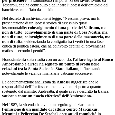
per procedere
, ha sottolineato l’importanza del lavoro svolto da
Tescaroli, che ha contribuito a delineare l’ipotesi dell’omicidio del
banchiere, camuffato da suicidio.
Nel decreto di archiviazione si legge: “Nessuna prova, ma la
presentazione di un’ipotesi storica di assassinio quasi
insormontabile:
coinvolgimento di una parte del Vaticano, ma
non di tutto; coinvolgimento di una parte di Cosa Nostra, ma
non di tutta; coinvolgimento di una parte della massoneria, ma
non di tutta
, evidenziando la contiguità tra i vertici in una fase
critica di politica estera, che ha coinvolto capitali di provenienza
mafiosa, secondo i pentiti”.
Nonostante sia stata risolta con un accordo,
l’affare legato al Banco
Ambrosiano e all’Ior ha segnato un punto di svolta nelle
relazioni tra la Santa Sede e lo Stato italiano
, influenzando
notevolmente le vicende finanziarie vaticane successive.
La documentazione analizzata da
Anfossi
suggerisce che le
responsabilità dell’Ior fossero meno evidenti rispetto a quanto
sostenuto dal ministro Andreatta, il quale aveva descritto
la banca
vaticana come un “socio effettivo” dell’Ambrosiano.
Nel 1987, la vicenda ha avuto un seguito giudiziario
con
l’emissione di un mandato di cattura contro Marcinkus,
Mennini e Pellegrino De Strobel, accusati di complicità in