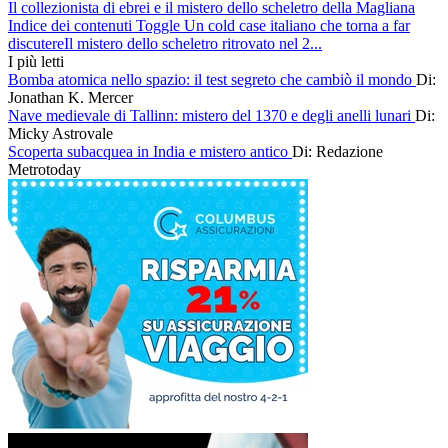
Il collezionista di ebrei e il mistero dello scheletro della Magliana
Indice dei contenuti Toggle Un cold case italiano che torna a far
discutereIl mistero dello scheletro ritrovato nel 2...
I più letti
Bomba atomica nello spazio: il test segreto che cambiò il mondo
Di:
Jonathan K. Mercer
Nave medievale di Tallinn: mistero del 1370 e degli anelli lunari
Di:
Micky Astrovale
Scoperta subacquea in India e mistero antico
Di: Redazione
Metrotoday