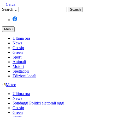
Cerca
Search…
Menu
Ultima ora
News
Gossip
Green
Sport
Animali
Motori
Spettacoli
Edizioni locali
Meteo
Ultima ora
News
Sondaggi Politici elettorali oggi
Gossip
Green