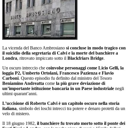
La vicenda del Banco Ambrosiano
si concluse in modo tragico con
il suicidio della segretaria di Calvi e la morte del banchiere a
Londra
, ritrovato impiccato sotto il
Blackfriars Bridge
.
Un oscuro intreccio che
coinvolse personaggi come Licio Gelli, la
loggia P2, Umberto Ortolani, Francesco Pazienza e Flavio
Carboni
. Questo episodio fu definito dal ministro del Tesoro
Beniamino Andreatta
come
la più grave deviazione di
un’importante istituzione bancaria in un Paese industriale
negli
ultimi quarant’anni.
L’uccisione di Roberto Calvi è un capitolo oscuro nella storia
italiana
, simbolo dei loschi intrecci tra potere e denaro protetti da un
velo di mistero.
Il 18 giugno 1982,
il banchiere fu trovato morto sotto il ponte dei