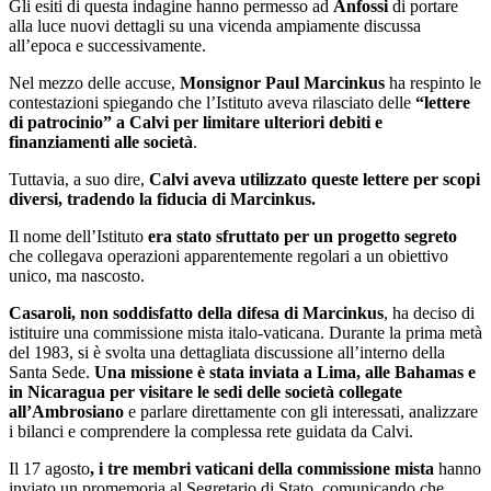
Gli esiti di questa indagine hanno permesso ad
Anfossi
di portare
alla luce nuovi dettagli su una vicenda ampiamente discussa
all’epoca e successivamente.
Nel mezzo delle accuse,
Monsignor Paul Marcinkus
ha respinto le
contestazioni spiegando che l’Istituto aveva rilasciato delle
“lettere
di patrocinio” a Calvi per limitare ulteriori debiti e
finanziamenti alle società
.
Tuttavia, a suo dire,
Calvi aveva utilizzato queste lettere per scopi
diversi, tradendo la fiducia di Marcinkus.
Il nome dell’Istituto
era stato sfruttato per un progetto segreto
che collegava operazioni apparentemente regolari a un obiettivo
unico, ma nascosto.
Casaroli, non soddisfatto della difesa di Marcinkus
, ha deciso di
istituire una commissione mista italo-vaticana. Durante la prima metà
del 1983, si è svolta una dettagliata discussione all’interno della
Santa Sede.
Una missione è stata inviata a Lima, alle Bahamas e
in Nicaragua per visitare le sedi delle società collegate
all’Ambrosiano
e parlare direttamente con gli interessati, analizzare
i bilanci e comprendere la complessa rete guidata da Calvi.
Il 17 agosto
, i tre membri vaticani della commissione mista
hanno
inviato un promemoria al Segretario di Stato, comunicando che