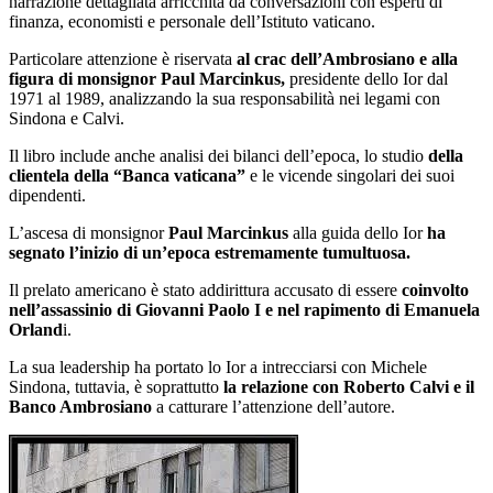
narrazione dettagliata arricchita da conversazioni con esperti di
finanza, economisti e personale dell’Istituto vaticano.
Particolare attenzione è riservata
al crac dell’Ambrosiano e alla
figura di monsignor Paul Marcinkus,
presidente dello Ior dal
1971 al 1989, analizzando la sua responsabilità nei legami con
Sindona e Calvi.
Il libro include anche analisi dei bilanci dell’epoca, lo studio
della
clientela della “Banca vaticana”
e le vicende singolari dei suoi
dipendenti.
L’ascesa di monsignor
Paul Marcinkus
alla guida dello Ior
ha
segnato l’inizio di un’epoca estremamente tumultuosa.
Il prelato americano è stato addirittura accusato di essere
coinvolto
nell’assassinio di Giovanni Paolo I e nel rapimento di Emanuela
Orland
i.
La sua leadership ha portato lo Ior a intrecciarsi con Michele
Sindona, tuttavia, è soprattutto
la relazione con Roberto Calvi e il
Banco Ambrosiano
a catturare l’attenzione dell’autore.