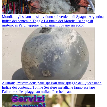
Mondiali: gli sciamani si dividono sul verdetto di Spagna-Argentina
Indice dei contenuti Toggle La finale dei Mondiali si tinge di
mistero: in Perù neppure gli sciamani trovano un accor...
Australia, mistero delle palle spaziali sulle spiagge del Queensland
Indice dei contenuti Toggle Sei sfere metalliche fanno scattare
l’allarme sulle spiagge australianePerché le au...