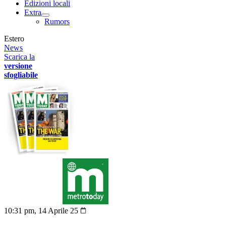
Edizioni locali
Extra
Rumors
Estero
News
Scarica la
versione
sfogliabile
10:31 pm, 14 Aprile 25