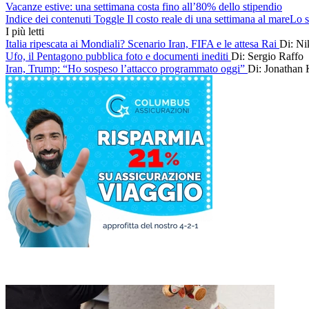
Vacanze estive: una settimana costa fino all’80% dello stipendio
Indice dei contenuti Toggle Il costo reale di una settimana al mareLo s
I più letti
Italia ripescata ai Mondiali? Scenario Iran, FIFA e le attesa Rai
Di: Ni
Ufo, il Pentagono pubblica foto e documenti inediti
Di: Sergio Raffo
Iran, Trump: “Ho sospeso l’attacco programmato oggi”
Di: Jonathan 