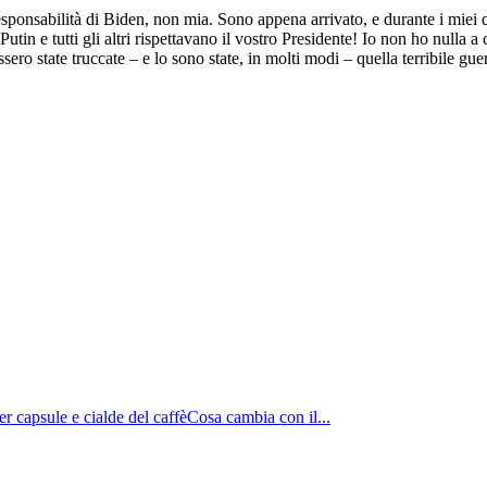
ponsabilità di Biden, non mia. Sono appena arrivato, e durante i miei q
Putin e tutti gli altri rispettavano il vostro Presidente! Io non ho null
ssero state truccate – e lo sono state, in molti modi – quella terribile g
er capsule e cialde del caffèCosa cambia con il...