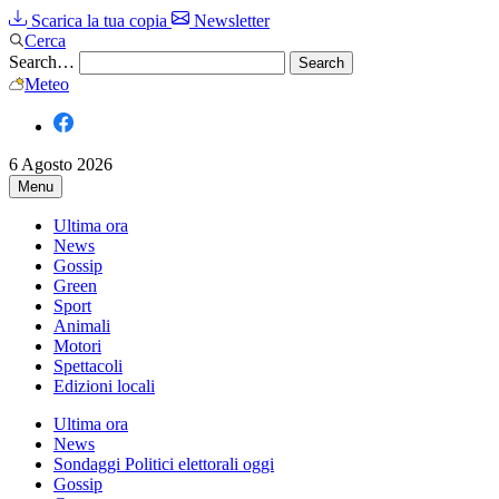
Scarica la tua copia
Newsletter
Cerca
Search…
Meteo
6 Agosto 2026
Menu
Ultima ora
News
Gossip
Green
Sport
Animali
Motori
Spettacoli
Edizioni locali
Ultima ora
News
Sondaggi Politici elettorali oggi
Gossip