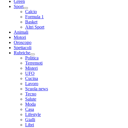
Green
Sport
Calcio
Formula 1
Basket
Altri Sport
Animali
Motori
Oroscopo
Spettacoli
Rubriche
Politica
Terremoti
Misteri
UFO
Cucina
Lavoro
Scuola news
Tecno
Salute
Moda
Casa
Lifestyle
Gialli
Libri