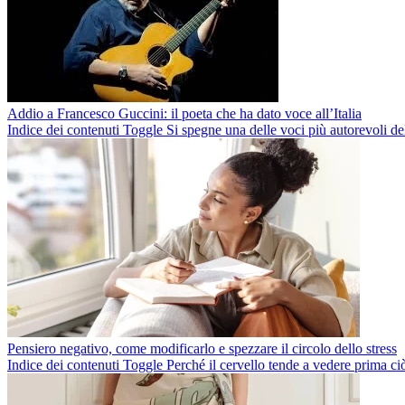
Addio a Francesco Guccini: il poeta che ha dato voce all’Italia
Indice dei contenuti Toggle Si spegne una delle voci più autorevoli del
Pensiero negativo, come modificarlo e spezzare il circolo dello stress
Indice dei contenuti Toggle Perché il cervello tende a vedere prima ci