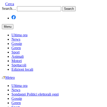
Cerca
Search…
Menu
Ultima ora
News
Gossip
Green
Sport
Animali
Motori
Spettacoli
Edizioni locali
Meteo
Ultima ora
News
Sondaggi Politici elettorali oggi
Gossip
Green