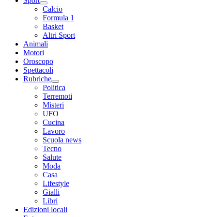
Sport
Calcio
Formula 1
Basket
Altri Sport
Animali
Motori
Oroscopo
Spettacoli
Rubriche
Politica
Terremoti
Misteri
UFO
Cucina
Lavoro
Scuola news
Tecno
Salute
Moda
Casa
Lifestyle
Gialli
Libri
Edizioni locali