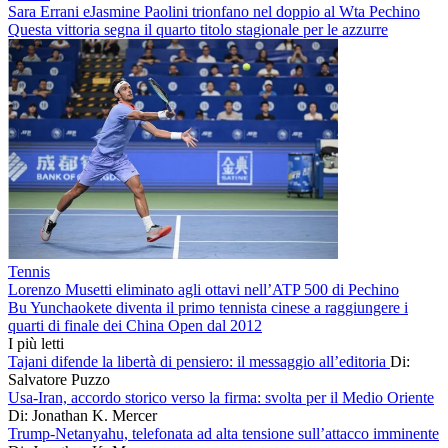
Sara Errani eJasmine Paolini trionfano nel doppio al Wta Pechino
Questa vittoria segna il quarto titolo stagionale per le azzurre
Tennis
Lorenzo Musetti eliminato agli ottavi nell’ATP 500 di Pechino
Bu Yunchaokete diventa il primo tennista cinese a raggiungere i
quarti di finale dei China Open dal 2012
I più letti
Tajani difende la libertà di pensiero: il messaggio all’editoria
Di:
Salvatore Puzzo
Usa-Iran, accordo storico verso la firma: svolta per il Medio Oriente
Di: Jonathan K. Mercer
Trump-Netanyahu, telefonata ad alta tensione sull’attacco imminente