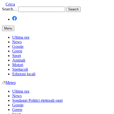
Cerca
Search…
Menu
Ultima ora
News
Gossip
Green
Sport
Animali
Motori
Spettacoli
Edizioni locali
Meteo
Ultima ora
News
Sondaggi Politici elettorali oggi
Gossip
Green