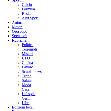
Sport
Calcio
Formula 1
Basket
Altri Sport
Animali
Motori
Oroscopo
Spettacoli
Rubriche
Politica
Terremoti
Misteri
UFO
Cucina
Lavoro
Scuola news
Tecno
Salute
Moda
Casa
Lifestyle
Gialli
Libri
Edizioni locali