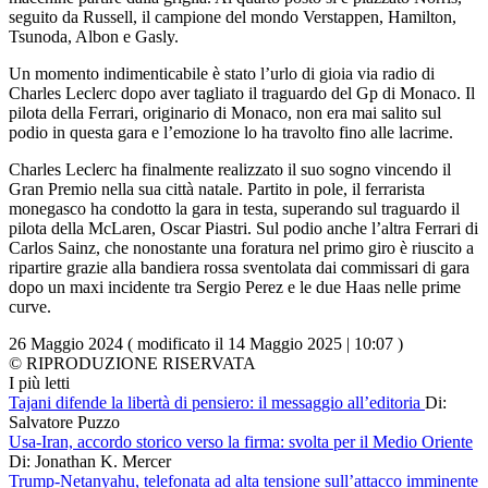
seguito da Russell, il campione del mondo Verstappen, Hamilton,
Tsunoda, Albon e Gasly.
Un momento indimenticabile è stato l’urlo di gioia via radio di
Charles Leclerc dopo aver tagliato il traguardo del Gp di Monaco. Il
pilota della Ferrari, originario di Monaco, non era mai salito sul
podio in questa gara e l’emozione lo ha travolto fino alle lacrime.
Charles Leclerc ha finalmente realizzato il suo sogno vincendo il
Gran Premio nella sua città natale. Partito in pole, il ferrarista
monegasco ha condotto la gara in testa, superando sul traguardo il
pilota della McLaren, Oscar Piastri. Sul podio anche l’altra Ferrari di
Carlos Sainz, che nonostante una foratura nel primo giro è riuscito a
ripartire grazie alla bandiera rossa sventolata dai commissari di gara
dopo un maxi incidente tra Sergio Perez e le due Haas nelle prime
curve.
26 Maggio 2024 ( modificato il 14 Maggio 2025 | 10:07 )
© RIPRODUZIONE RISERVATA
I più letti
Tajani difende la libertà di pensiero: il messaggio all’editoria
Di:
Salvatore Puzzo
Usa-Iran, accordo storico verso la firma: svolta per il Medio Oriente
Di: Jonathan K. Mercer
Trump-Netanyahu, telefonata ad alta tensione sull’attacco imminente