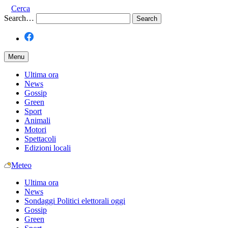
Cerca
Search…
Menu
Ultima ora
News
Gossip
Green
Sport
Animali
Motori
Spettacoli
Edizioni locali
Meteo
Ultima ora
News
Sondaggi Politici elettorali oggi
Gossip
Green