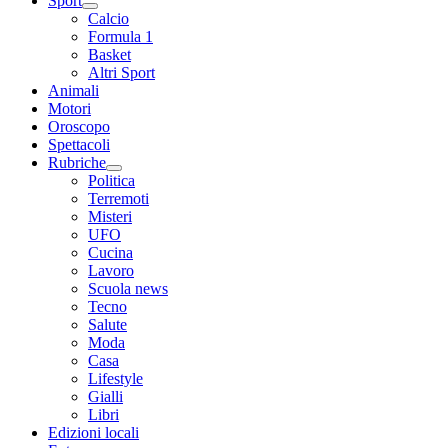
Sport
Calcio
Formula 1
Basket
Altri Sport
Animali
Motori
Oroscopo
Spettacoli
Rubriche
Politica
Terremoti
Misteri
UFO
Cucina
Lavoro
Scuola news
Tecno
Salute
Moda
Casa
Lifestyle
Gialli
Libri
Edizioni locali