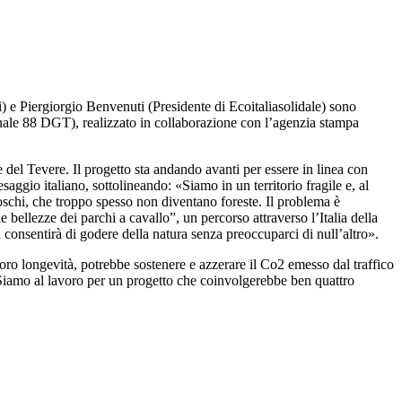
) e Piergiorgio Benvenuti (Presidente di Ecoitaliasolidale) sono
canale 88 DGT), realizzato in collaborazione con l’agenzia stampa
 del Tevere. Il progetto sta andando avanti per essere in linea con
gio italiano, sottolineando: «Siamo in un territorio fragile e, al
schi, che troppo spesso non diventano foreste. Il problema è
 bellezze dei parchi a cavallo”, un percorso attraverso l’Italia della
i consentirà di godere della natura senza preoccuparci di null’altro».
loro longevità, potrebbe sostenere e azzerare il Co2 emesso dal traffico
«Siamo al lavoro per un progetto che coinvolgerebbe ben quattro