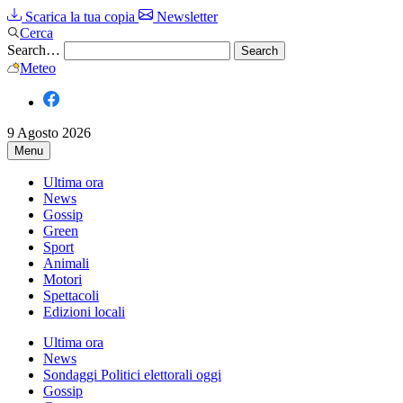
Scarica la tua copia
Newsletter
Cerca
Search…
Meteo
9 Agosto 2026
Menu
Ultima ora
News
Gossip
Green
Sport
Animali
Motori
Spettacoli
Edizioni locali
Ultima ora
News
Sondaggi Politici elettorali oggi
Gossip