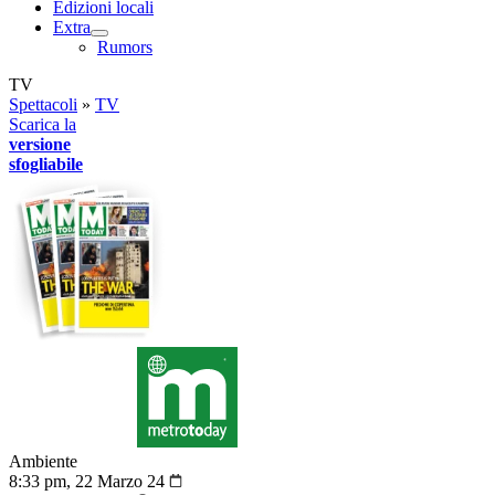
Edizioni locali
Extra
Rumors
TV
Spettacoli
»
TV
Scarica la
versione
sfogliabile
Ambiente
8:33 pm, 22 Marzo 24