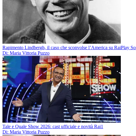
Rapimento Lindbergh, il caso che sconvolse l’America su RaiPlay S
Di: Maria Vittoria Puzzo
Tale e Quale Show 2026: cast ufficiale e novità Rai1
Di: Maria Vittoria Puzzo