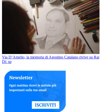
Via D’Amelio, la memoria di Agostino Catalano rivive su Rai
Di: sp