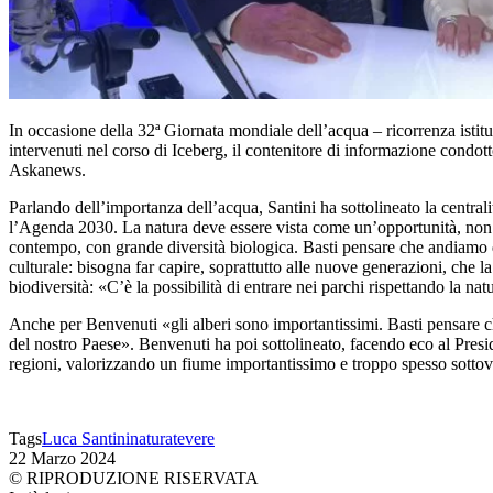
In occasione della 32ª Giornata mondiale dell’acqua – ricorrenza istit
intervenuti nel corso di Iceberg, il contenitore di informazione condot
Askanews.
Parlando dell’importanza dell’acqua, Santini ha sottolineato la centra
l’Agenda 2030. La natura deve essere vista come un’opportunità, non co
contempo, con grande diversità biologica. Basti pensare che andiamo d
culturale: bisogna far capire, soprattutto alle nuove generazioni, che l
biodiversità: «C’è la possibilità di entrare nei parchi rispettando la n
Anche per Benvenuti «gli alberi sono importantissimi. Basti pensare che
del nostro Paese». Benvenuti ha poi sottolineato, facendo eco al Pres
regioni, valorizzando un fiume importantissimo e troppo spesso sottov
Tags
Luca Santini
natura
tevere
22 Marzo 2024
© RIPRODUZIONE RISERVATA