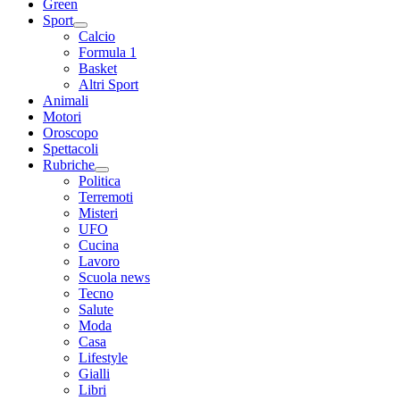
Green
Sport
Calcio
Formula 1
Basket
Altri Sport
Animali
Motori
Oroscopo
Spettacoli
Rubriche
Politica
Terremoti
Misteri
UFO
Cucina
Lavoro
Scuola news
Tecno
Salute
Moda
Casa
Lifestyle
Gialli
Libri