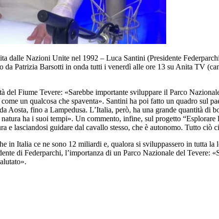
uita dalle Nazioni Unite nel 1992 – Luca Santini (Presidente Federparchi
to da Patrizia Barsotti in onda tutti i venerdì alle ore 13 su Anita TV (
lità del Fiume Tevere: «Sarebbe importante sviluppare il Parco Nazionale
me un qualcosa che spaventa». Santini ha poi fatto un quadro sul paesag
a Aosta, fino a Lampedusa. L’Italia, però, ha una grande quantità di bo
a natura ha i suoi tempi». Un commento, infine, sul progetto “Esplorare le
atura e lasciandosi guidare dal cavallo stesso, che è autonomo. Tutto ciò c
 in Italia ce ne sono 12 miliardi e, qualora si sviluppassero in tutta la 
idente di Federparchi, l’importanza di un Parco Nazionale del Tevere: 
alutato».