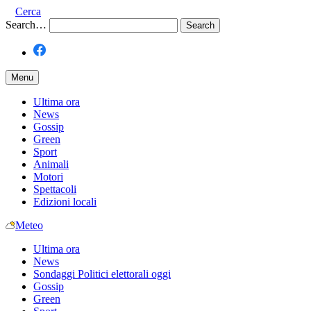
Cerca
Search…
Menu
Ultima ora
News
Gossip
Green
Sport
Animali
Motori
Spettacoli
Edizioni locali
Meteo
Ultima ora
News
Sondaggi Politici elettorali oggi
Gossip
Green