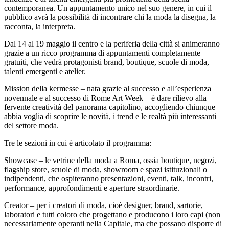
contemporanea. Un appuntamento unico nel suo genere, in cui il
pubblico avrà la possibilità di incontrare chi la moda la disegna, la
racconta, la interpreta.
Dal 14 al 19 maggio il centro e la periferia della città si animeranno
grazie a un ricco programma di appuntamenti completamente
gratuiti, che vedrà protagonisti brand, boutique, scuole di moda,
talenti emergenti e atelier.
Mission della kermesse – nata grazie al successo e all’esperienza
novennale e al successo di Rome Art Week – è dare rilievo alla
fervente creatività del panorama capitolino, accogliendo chiunque
abbia voglia di scoprire le novità, i trend e le realtà più interessanti
del settore moda.
Tre le sezioni in cui è articolato il programma:
Showcase – le vetrine della moda a Roma, ossia boutique, negozi,
flagship store, scuole di moda, showroom e spazi istituzionali o
indipendenti, che ospiteranno presentazioni, eventi, talk, incontri,
performance, approfondimenti e aperture straordinarie.
Creator – per i creatori di moda, cioè designer, brand, sartorie,
laboratori e tutti coloro che progettano e producono i loro capi (non
necessariamente operanti nella Capitale, ma che possano disporre di