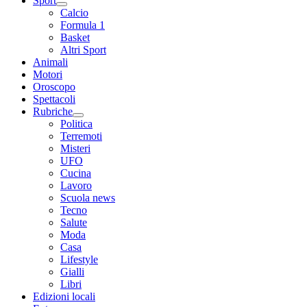
Sport
Calcio
Formula 1
Basket
Altri Sport
Animali
Motori
Oroscopo
Spettacoli
Rubriche
Politica
Terremoti
Misteri
UFO
Cucina
Lavoro
Scuola news
Tecno
Salute
Moda
Casa
Lifestyle
Gialli
Libri
Edizioni locali