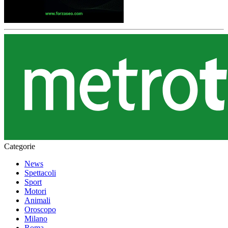
Categorie
News
Spettacoli
Sport
Motori
Animali
Oroscopo
Milano
Roma