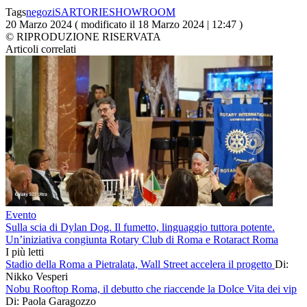
Tags
negozi
SARTORIE
SHOWROOM
20 Marzo 2024 ( modificato il 18 Marzo 2024 | 12:47 )
© RIPRODUZIONE RISERVATA
Articoli correlati
Evento
Sulla scia di Dylan Dog. Il fumetto, linguaggio tuttora potente.
Un’iniziativa congiunta Rotary Club di Roma e Rotaract Roma
I più letti
Stadio della Roma a Pietralata, Wall Street accelera il progetto
Di:
Nikko Vesperi
Nobu Rooftop Roma, il debutto che riaccende la Dolce Vita dei vip
Di: Paola Garagozzo