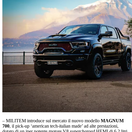
– MILITEM introduce sul mercato il nuovo modello
MAGNUM
700
, il pick-up ‘american tech-italian made’ ad alte prestazioni,
dotato di un iper potente motore V8
supercharged
HEMI di 6,2 litri