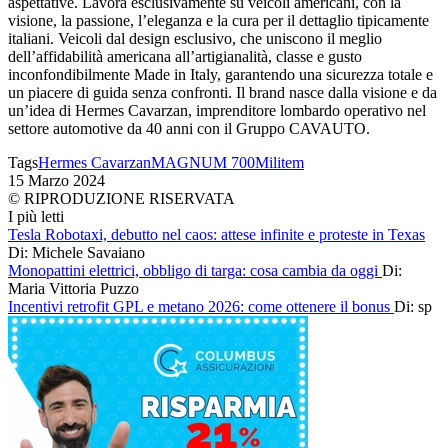
aspettative. Lavora esclusivamente su veicoli americani, con la
visione, la passione, l’eleganza e la cura per il dettaglio tipicamente
italiani. Veicoli dal design esclusivo, che uniscono il meglio
dell’affidabilità americana all’artigianalità, classe e gusto
inconfondibilmente Made in Italy, garantendo una sicurezza totale e
un piacere di guida senza confronti. Il brand nasce dalla visione e da
un’idea di Hermes Cavarzan, imprenditore lombardo operativo nel
settore automotive da 40 anni con il Gruppo CAVAUTO.
Tags
Hermes Cavarzan
MAGNUM 700
Militem
15 Marzo 2024
© RIPRODUZIONE RISERVATA
I più letti
Tesla Robotaxi, debutto nel caos: attese infinite e proteste in Texas
Di: Michele Savaiano
Monopattini elettrici, obbligo di targa: cosa cambia da oggi
Di:
Maria Vittoria Puzzo
Incentivi retrofit GPL e metano 2026: come ottenere il bonus
Di: sp