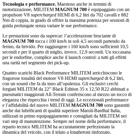
Tecnologia e performance.
Maestoso anche in termini di
motorizzazione, MILITEM
MAGNUM 700
è equipaggiato con un
propulsore V8
supercharged
HEMI di 6,2 litri da 702 cavalli e 882
Nm di coppia, in grado di offrire la massima potenza per sessioni di
guida prolungate senza variare le sue performance.
Le prestazioni sono da supercar: l’accelerazione bruciante di
MAGNUM 700
tocca i 100 km/h in soli 4,5 secondi partendo da
fermo, da brivido. Per raggiungere i 160 km/h sono sufficienti 10,5
secondi e per il quarto di miglio, invece, 12,9 secondi. Un toccasana
per le endorfine, complice anche il launch control: a tutti gli effetti
una rarità nel segmento dei pick-up.
Quattro scarichi Black Performance MILITEM arricchiscono le
fragorose tonalità del motore V8 HEMI
supercharged
di 6,2 litri,
con un sound che fa da inno all’opulenza. Gli esclusivi cerchi
forgiati MILITEM da 22” Black Edition 35 x 12,50 R22 abbinati a
pneumatici maggiorati All-Terrain conferiscono al mezzo un tocco di
eleganza che rispecchia i trend di oggi. Le eccezionali performance
e l’affidabilità del nuovo MILITEM
MAGNUM
700
sono garantiti
anche dai lubrificanti di qualità superiore Maroil-Bardhal Italia,
utilizzati in primo equipaggiamento e consigliati da MILITEM nei
vari step di manutenzione. Sempre nel nome della performance, il
reparto tecnico MILITEM ha accuratamente perfezionato la
dinamica del veicolo, con il telaio a longheroni rinforzato,