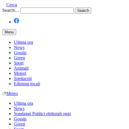
Cerca
Search…
Menu
Ultima ora
News
Gossip
Green
Sport
Animali
Motori
Spettacoli
Edizioni locali
Meteo
Ultima ora
News
Sondaggi Politici elettorali oggi
Gossip
Green