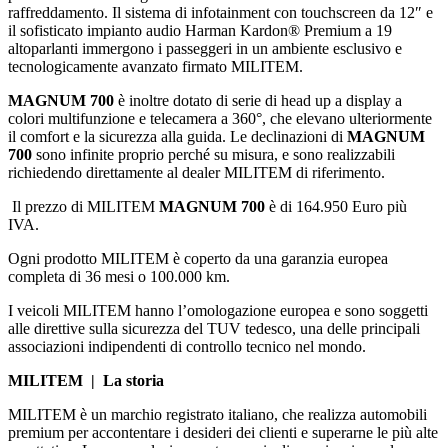
raffreddamento. Il sistema di infotainment con touchscreen da 12″ e
il sofisticato impianto audio Harman Kardon® Premium a 19
altoparlanti immergono i passeggeri in un ambiente esclusivo e
tecnologicamente avanzato firmato MILITEM.
MAGNUM 700
è inoltre dotato di serie di head up a display a
colori multifunzione e telecamera a 360°, che elevano ulteriormente
il comfort e la sicurezza alla guida. Le declinazioni di
MAGNUM
700
sono infinite proprio perché su misura, e sono realizzabili
richiedendo direttamente al dealer MILITEM di riferimento.
Il prezzo di MILITEM
MAGNUM 700
è di 164.950 Euro più
IVA.
Ogni prodotto MILITEM è coperto da una garanzia europea
completa di 36 mesi o 100.000 km.
I veicoli MILITEM hanno l’omologazione europea e sono soggetti
alle direttive sulla sicurezza del TUV tedesco, una delle principali
associazioni indipendenti di controllo tecnico nel mondo.
MILITEM | La storia
MILITEM è un marchio registrato italiano, che realizza automobili
premium per accontentare i desideri dei clienti e superarne le più alte