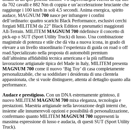
da 702 cavalli e 882 Nm di coppia e un’accelerazione bruciante che
raggiunge i 100 km/h in soli 4,5 secondi. Anima energica, spirito
audace, MAGNUM
700
nasce per infrangere i confini
dell’ordinario: quattro scarichi Black Performance, esclusivi cerchi
forgiati MILITEM da 22” Black Edition e pneumatici maggiorati
All-Terrain. MILITEM
MAGNUM 700
ridefinisce il concetto di
pick-up o SUT (Sport Utility Truck) di lusso. Una combinazione
magistrale di potenza e stile che dà vita a nuova icona, in grado di
elevare a un livello straordinario l’esperienza di guida on road o off
road.Specializzato nella proposta di automobili premium
dall’altissima affidabilità tecnica americana e la più raffinata
lavorazione artigianale tipica del Made in Italy, MILITEM presenta
MAGNUM 700
come il nuovo ‘Big Toy’ di casa completamente
personalizzabile, che sa soddisfare i desiderata di una clientela
appassionata, che si vuole distinguere, attenta al dettaglio quanto alla
performance.
Audace e prestigioso.
Con un DNA estremamente grintoso, il
nuovo MILITEM
MAGNUM 700
mixa eleganza, tecnologia e
prestazioni. Maestria artigianale nella lavorazione degli interni che,
insieme alle innumerevoli opzioni e possibilità di personalizzazione,
confermano quanto MILITEM
MAGNUM 700
rappresenti la
massima espressione di lusso e audacia, di questi SUT (Sport Utility
Truck).