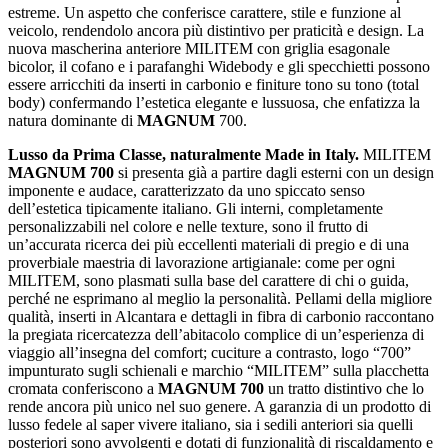
estreme. Un aspetto che conferisce carattere, stile e funzione al
veicolo, rendendolo ancora più distintivo per praticità e design. La
nuova mascherina anteriore MILITEM con griglia esagonale
bicolor, il cofano e i parafanghi Widebody e gli specchietti possono
essere arricchiti da inserti in carbonio e finiture tono su tono (total
body) confermando l’estetica elegante e lussuosa, che enfatizza la
natura dominante di
MAGNUM
700.
Lusso da Prima Classe, naturalmente Made in Italy.
MILITEM
MAGNUM 700
si presenta già a partire dagli esterni con un design
imponente e audace, caratterizzato da uno spiccato senso
dell’estetica tipicamente italiano. Gli interni, completamente
personalizzabili nel colore e nelle texture, sono il frutto di
un’accurata ricerca dei più eccellenti materiali di pregio e di una
proverbiale maestria di lavorazione artigianale: come per ogni
MILITEM, sono plasmati sulla base del carattere di chi o guida,
perché ne esprimano al meglio la personalità. Pellami della migliore
qualità, inserti in Alcantara e dettagli in fibra di carbonio raccontano
la pregiata ricercatezza dell’abitacolo complice di un’esperienza di
viaggio all’insegna del comfort; cuciture a contrasto, logo “700”
impunturato sugli schienali e marchio “MILITEM” sulla placchetta
cromata conferiscono a
MAGNUM 700
un tratto distintivo che lo
rende ancora più unico nel suo genere. A garanzia di un prodotto di
lusso fedele al saper vivere italiano, sia i sedili anteriori sia quelli
posteriori sono avvolgenti e dotati di funzionalità di riscaldamento e