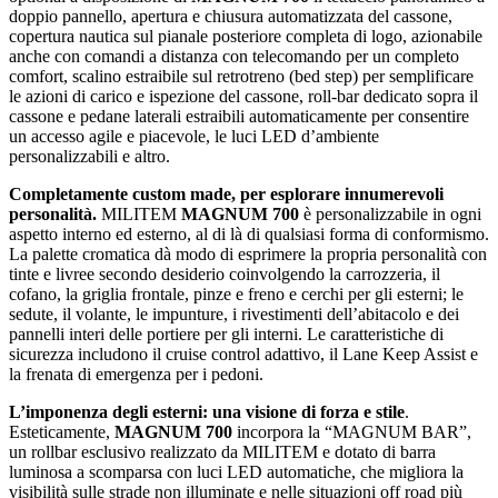
doppio pannello, apertura e chiusura automatizzata del cassone,
copertura nautica sul pianale posteriore completa di logo, azionabile
anche con comandi a distanza con telecomando per un completo
comfort, scalino estraibile sul retrotreno (bed step) per semplificare
le azioni di carico e ispezione del cassone, roll-bar dedicato sopra il
cassone e pedane laterali estraibili automaticamente per consentire
un accesso agile e piacevole, le luci LED d’ambiente
personalizzabili e altro.
Completamente custom made, per esplorare innumerevoli
personalità.
MILITEM
MAGNUM 700
è personalizzabile in ogni
aspetto interno ed esterno, al di là di qualsiasi forma di conformismo.
La palette cromatica dà modo di esprimere la propria personalità con
tinte e livree secondo desiderio coinvolgendo la carrozzeria, il
cofano, la griglia frontale, pinze e freno e cerchi per gli esterni; le
sedute, il volante, le impunture, i rivestimenti dell’abitacolo e dei
pannelli interi delle portiere per gli interni. Le caratteristiche di
sicurezza includono il cruise control adattivo, il Lane Keep Assist e
la frenata di emergenza per i pedoni.
L’imponenza degli esterni: una visione di forza e stile
.
Esteticamente,
MAGNUM 700
incorpora la “MAGNUM BAR”,
un rollbar esclusivo realizzato da MILITEM e dotato di barra
luminosa a scomparsa con luci LED automatiche, che migliora la
visibilità sulle strade non illuminate e nelle situazioni off road più