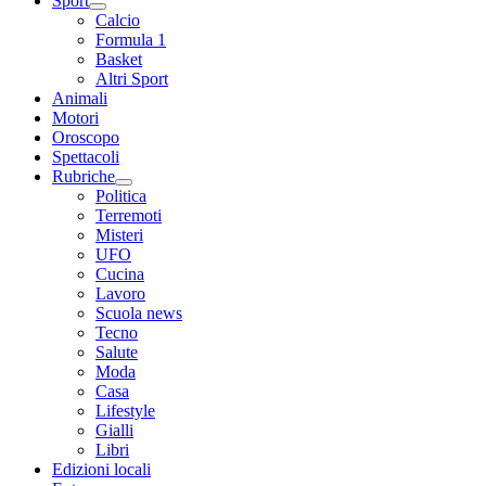
Sport
Calcio
Formula 1
Basket
Altri Sport
Animali
Motori
Oroscopo
Spettacoli
Rubriche
Politica
Terremoti
Misteri
UFO
Cucina
Lavoro
Scuola news
Tecno
Salute
Moda
Casa
Lifestyle
Gialli
Libri
Edizioni locali