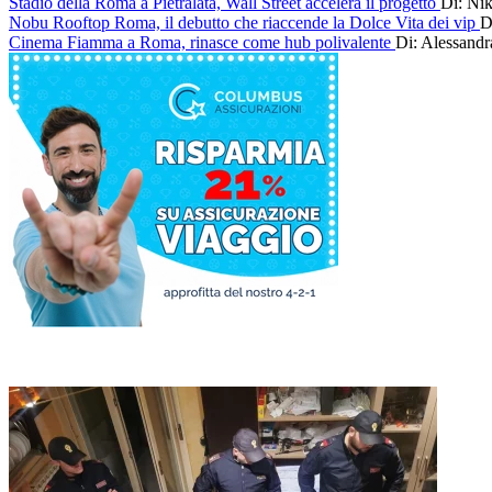
Stadio della Roma a Pietralata, Wall Street accelera il progetto
Di: Ni
Nobu Rooftop Roma, il debutto che riaccende la Dolce Vita dei vip
D
Cinema Fiamma a Roma, rinasce come hub polivalente
Di: Alessand