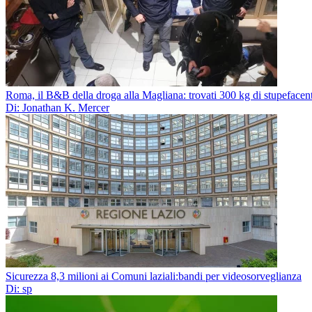
Roma, il B&B della droga alla Magliana: trovati 300 kg di stupefacent
Di: Jonathan K. Mercer
Sicurezza 8,3 milioni ai Comuni laziali:bandi per videosorveglianza
Di: sp