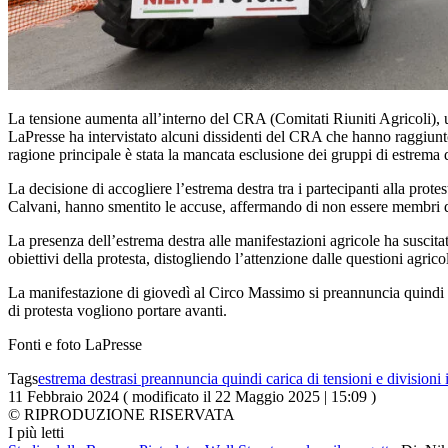
La tensione aumenta all’interno del CRA (Comitati Riuniti Agricoli), u
LaPresse ha intervistato alcuni dissidenti del CRA che hanno raggiunto
ragione principale è stata la mancata esclusione dei gruppi di estrema
La decisione di accogliere l’estrema destra tra i partecipanti alla prot
Calvani, hanno smentito le accuse, affermando di non essere membri de
La presenza dell’estrema destra alle manifestazioni agricole ha suscitat
obiettivi della protesta, distogliendo l’attenzione dalle questioni agric
La manifestazione di giovedì al Circo Massimo si preannuncia quindi car
di protesta vogliono portare avanti.
Fonti e foto LaPresse
Tags
estrema destra
si preannuncia quindi carica di tensioni e divisioni 
11 Febbraio 2024 ( modificato il 22 Maggio 2025 | 15:09 )
© RIPRODUZIONE RISERVATA
I più letti