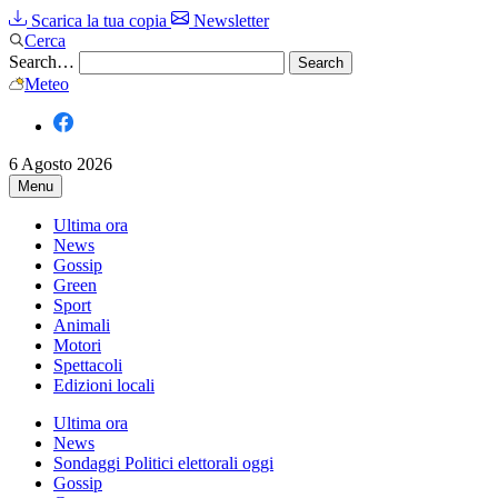
Scarica la tua copia
Newsletter
Cerca
Search…
Meteo
6 Agosto 2026
Menu
Ultima ora
News
Gossip
Green
Sport
Animali
Motori
Spettacoli
Edizioni locali
Ultima ora
News
Sondaggi Politici elettorali oggi
Gossip