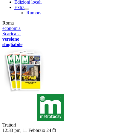
Edizioni locali
Extra
Rumors
Roma
economia
Scarica la
versione
sfogliabile
Trattori
12:33 pm, 11 Febbraio 24