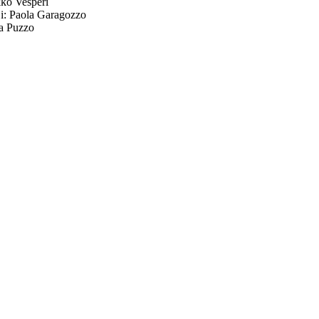
kko Vesperi
i: Paola Garagozzo
ra Puzzo