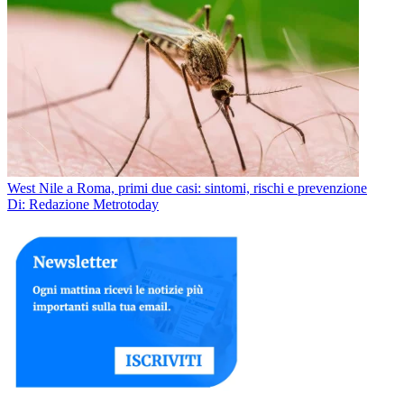
West Nile a Roma, primi due casi: sintomi, rischi e prevenzione
Di: Redazione Metrotoday