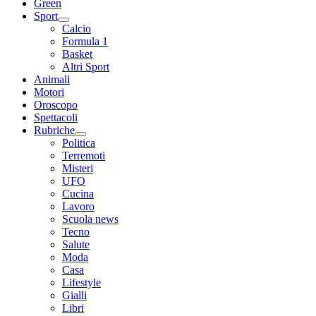
Green
Sport
Calcio
Formula 1
Basket
Altri Sport
Animali
Motori
Oroscopo
Spettacoli
Rubriche
Politica
Terremoti
Misteri
UFO
Cucina
Lavoro
Scuola news
Tecno
Salute
Moda
Casa
Lifestyle
Gialli
Libri