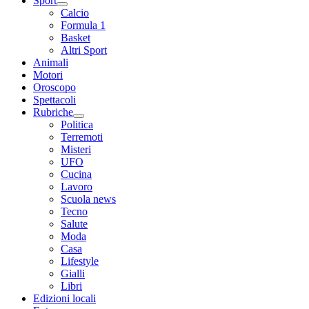
Sport
Calcio
Formula 1
Basket
Altri Sport
Animali
Motori
Oroscopo
Spettacoli
Rubriche
Politica
Terremoti
Misteri
UFO
Cucina
Lavoro
Scuola news
Tecno
Salute
Moda
Casa
Lifestyle
Gialli
Libri
Edizioni locali