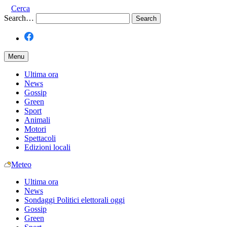
Cerca
Search…
Menu
Ultima ora
News
Gossip
Green
Sport
Animali
Motori
Spettacoli
Edizioni locali
Meteo
Ultima ora
News
Sondaggi Politici elettorali oggi
Gossip
Green