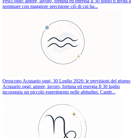
Pesci oggi: amore, lavoro, fortuna ed energia Il 30 luglio ti invita a
nominare con maggiore precisione ciò di cui ha...
Oroscopo Acquario oggi, 30 Luglio 2026: le previsioni del giorno
Acquario oggi: amore, lavoro, fortuna ed energia Il 30 luglio
incoraggia un piccolo esperimento nelle abitudini. Camb...