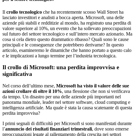
Il
crollo tecnologico
che ha recentemente scosso Wall Street ha
lasciato investitori e analisti a bocca aperta. Microsoft, una delle
aziende più stabili e redditizie al mondo, ha registrato una perdita di
valore superiore al 10%, un evento che ha sollevato preoccupazioni
sul futuro del settore tecnologico e sull’intero mercato azionario. Ma
cosa si cela dietro questo drammatico ribasso? Quali sono le cause
principali e le conseguenze che potrebbero derivarne? In questo
articolo, esamineremo le dinamiche che hanno portato a questo calo
e le implicazioni a lungo termine per l’industria tecnologica.
Il crollo di Microsoft: una perdita improvvisa e
significativa
Nel corso dell’ultimo mese,
Microsoft ha visto il valore delle sue
azioni crollare di oltre il 10%
, una flessione che non si verificava
da tempo. Un disastro per una delle aziende più importanti nel
panorama mondiale, leader nel settore software, cloud computing e
intelligenza artificiale. Ma quale è stata la causa scatenante di questa
perdita improvvisa?
I primi segnali di difficoltà per Microsoft si sono manifestati durante
l’
annuncio dei risultati finanziari trimestrali
, dove sono emerse
preoccupazioni legate al rallentamento della crescita nei settori