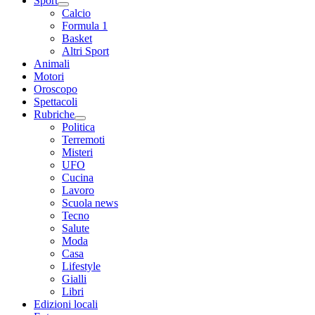
Sport
Calcio
Formula 1
Basket
Altri Sport
Animali
Motori
Oroscopo
Spettacoli
Rubriche
Politica
Terremoti
Misteri
UFO
Cucina
Lavoro
Scuola news
Tecno
Salute
Moda
Casa
Lifestyle
Gialli
Libri
Edizioni locali