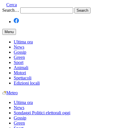
Cerca
Search…
Menu
Ultima ora
News
Gossip
Green
Sport
Animali
Motori
Spettacoli
Edizioni locali
Meteo
Ultima ora
News
Sondaggi Politici elettorali oggi
Gossip
Green