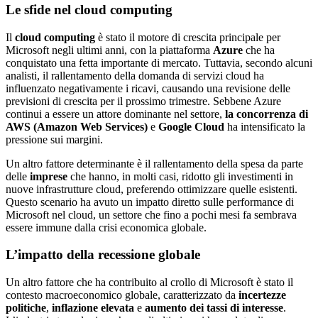
Le sfide nel cloud computing
Il
cloud computing
è stato il motore di crescita principale per
Microsoft negli ultimi anni, con la piattaforma
Azure
che ha
conquistato una fetta importante di mercato. Tuttavia, secondo alcuni
analisti, il rallentamento della domanda di servizi cloud ha
influenzato negativamente i ricavi, causando una revisione delle
previsioni di crescita per il prossimo trimestre. Sebbene Azure
continui a essere un attore dominante nel settore,
la concorrenza di
AWS (Amazon Web Services)
e
Google Cloud
ha intensificato la
pressione sui margini.
Un altro fattore determinante è il rallentamento della spesa da parte
delle
imprese
che hanno, in molti casi, ridotto gli investimenti in
nuove infrastrutture cloud, preferendo ottimizzare quelle esistenti.
Questo scenario ha avuto un impatto diretto sulle performance di
Microsoft nel cloud, un settore che fino a pochi mesi fa sembrava
essere immune dalla crisi economica globale.
L’impatto della recessione globale
Un altro fattore che ha contribuito al crollo di Microsoft è stato il
contesto macroeconomico globale, caratterizzato da
incertezze
politiche
,
inflazione elevata
e
aumento dei tassi di interesse
.