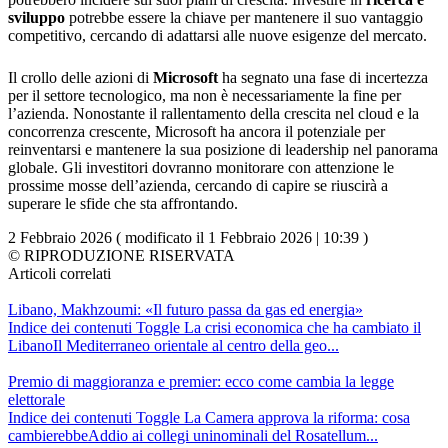
sviluppo
potrebbe essere la chiave per mantenere il suo vantaggio
competitivo, cercando di adattarsi alle nuove esigenze del mercato.
Il crollo delle azioni di
Microsoft
ha segnato una fase di incertezza
per il settore tecnologico, ma non è necessariamente la fine per
l’azienda. Nonostante il rallentamento della crescita nel cloud e la
concorrenza crescente, Microsoft ha ancora il potenziale per
reinventarsi e mantenere la sua posizione di leadership nel panorama
globale. Gli investitori dovranno monitorare con attenzione le
prossime mosse dell’azienda, cercando di capire se riuscirà a
superare le sfide che sta affrontando.
2 Febbraio 2026 ( modificato il 1 Febbraio 2026 | 10:39 )
© RIPRODUZIONE RISERVATA
Articoli correlati
Libano, Makhzoumi: «Il futuro passa da gas ed energia»
Indice dei contenuti Toggle La crisi economica che ha cambiato il
LibanoIl Mediterraneo orientale al centro della geo...
Premio di maggioranza e premier: ecco come cambia la legge
elettorale
Indice dei contenuti Toggle La Camera approva la riforma: cosa
cambierebbeAddio ai collegi uninominali del Rosatellum...