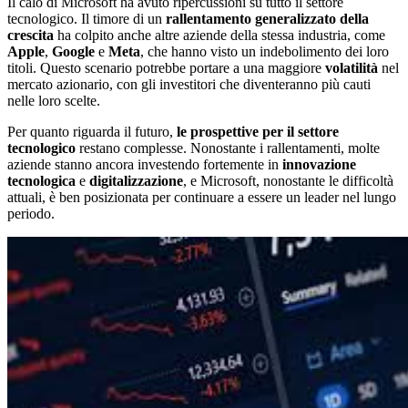
Il calo di Microsoft ha avuto ripercussioni su tutto il settore
tecnologico. Il timore di un
rallentamento generalizzato della
crescita
ha colpito anche altre aziende della stessa industria, come
Apple
,
Google
e
Meta
, che hanno visto un indebolimento dei loro
titoli. Questo scenario potrebbe portare a una maggiore
volatilità
nel
mercato azionario, con gli investitori che diventeranno più cauti
nelle loro scelte.
Per quanto riguarda il futuro,
le prospettive per il settore
tecnologico
restano complesse. Nonostante i rallentamenti, molte
aziende stanno ancora investendo fortemente in
innovazione
tecnologica
e
digitalizzazione
, e Microsoft, nonostante le difficoltà
attuali, è ben posizionata per continuare a essere un leader nel lungo
periodo.