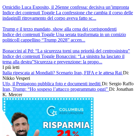
Omicidio Luca Esposito, il 26enne confessa: decisiva un’impronta
Indice dei contenuti Toggle La confessione che cambia il corso delle
indaginiIl ritrovamento del corpo aveva fatto sc...
Trump e il terzo mandato, show alla cena dei corrispondenti
Indice dei contenuti Toggle Una serata trasformata in un comizio
politicoIl cappellino “Trump 2028” accen...
Bonaccini al Pd: “La sicurezza torni una priorità del centrosinistra”
Indice dei contenuti Toggle Bonaccini: “La sinistra ha lasciato il
tema alla destra”Sicurezza e prevenzione: la propo...
I più letti
Italia ripescata ai Mondiali? Scenario Iran, FIFA e le attesa Rai
Di:
Nikko Vesperi
Ufo, il Pentagono pubblica foto e documenti inediti
Di: Sergio Raffo
Iran, Trump: “Ho sospeso l’attacco programmato oggi”
Di: Jonathan
K. Mercer