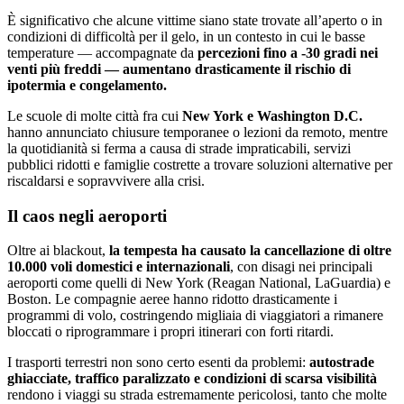
È significativo che alcune vittime siano state trovate all’aperto o in
condizioni di difficoltà per il gelo, in un contesto in cui le basse
temperature — accompagnate da
percezioni fino a -30 gradi nei
venti più freddi — aumentano drasticamente il rischio di
ipotermia e congelamento.
Le scuole di molte città fra cui
New York e Washington D.C.
hanno annunciato chiusure temporanee o lezioni da remoto, mentre
la quotidianità si ferma a causa di strade impraticabili, servizi
pubblici ridotti e famiglie costrette a trovare soluzioni alternative per
riscaldarsi e sopravvivere alla crisi.
Il caos negli aeroporti
Oltre ai blackout,
la tempesta ha causato la cancellazione di oltre
10.000 voli domestici e internazionali
, con disagi nei principali
aeroporti come quelli di New York (Reagan National, LaGuardia) e
Boston. Le compagnie aeree hanno ridotto drasticamente i
programmi di volo, costringendo migliaia di viaggiatori a rimanere
bloccati o riprogrammare i propri itinerari con forti ritardi.
I trasporti terrestri non sono certo esenti da problemi:
autostrade
ghiacciate, traffico paralizzato e condizioni di scarsa visibilità
rendono i viaggi su strada estremamente pericolosi, tanto che molte