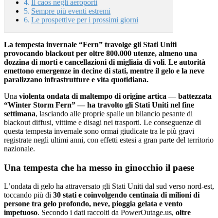
Il caos negli aeroporti
Sempre più eventi estremi
Le prospettive per i prossimi giorni
La tempesta invernale “Fern” travolge gli Stati Uniti
provocando blackout per oltre 800.000 utenze, almeno una
dozzina di morti e cancellazioni di migliaia di voli
.
Le autorità
emettono emergenze in decine di stati, mentre il gelo e la neve
paralizzano infrastrutture e vita quotidiana.
Una
violenta ondata di maltempo di origine artica — battezzata
“Winter Storm Fern” — ha travolto gli Stati Uniti nel fine
settimana
, lasciando alle proprie spalle un bilancio pesante di
blackout diffusi, vittime e disagi nei trasporti. Le conseguenze di
questa tempesta invernale sono ormai giudicate tra le più gravi
registrate negli ultimi anni, con effetti estesi a gran parte del territorio
nazionale.
Una tempesta che ha messo in ginocchio il paese
L’ondata di gelo ha attraversato gli Stati Uniti dal sud verso nord-est,
toccando più di
30 stati e coinvolgendo centinaia di milioni di
persone tra gelo profondo, neve, pioggia gelata e vento
impetuoso
. Secondo i dati raccolti da PowerOutage.us,
oltre