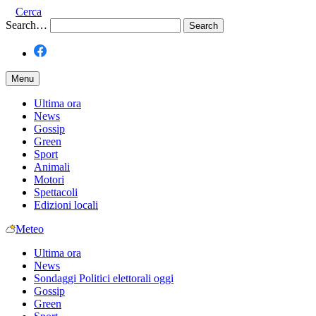
Cerca
Search…
Menu
Ultima ora
News
Gossip
Green
Sport
Animali
Motori
Spettacoli
Edizioni locali
Meteo
Ultima ora
News
Sondaggi Politici elettorali oggi
Gossip
Green