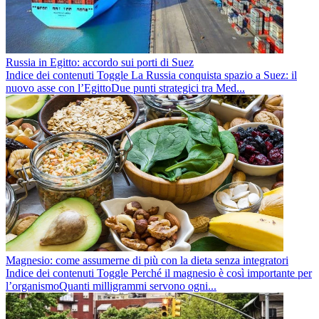
Russia in Egitto: accordo sui porti di Suez
Indice dei contenuti Toggle La Russia conquista spazio a Suez: il
nuovo asse con l’EgittoDue punti strategici tra Med...
Magnesio: come assumerne di più con la dieta senza integratori
Indice dei contenuti Toggle Perché il magnesio è così importante per
l’organismoQuanti milligrammi servono ogni...