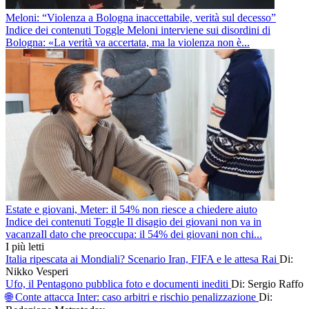
Meloni: “Violenza a Bologna inaccettabile, verità sul decesso”
Indice dei contenuti Toggle Meloni interviene sui disordini di
Bologna: «La verità va accertata, ma la violenza non è...
Estate e giovani, Meter: il 54% non riesce a chiedere aiuto
Indice dei contenuti Toggle Il disagio dei giovani non va in
vacanzaIl dato che preoccupa: il 54% dei giovani non chi...
I più letti
Italia ripescata ai Mondiali? Scenario Iran, FIFA e le attesa Rai
Di:
Nikko Vesperi
Ufo, il Pentagono pubblica foto e documenti inediti
Di: Sergio Raffo
🌐 Conte attacca Inter: caso arbitri e rischio penalizzazione
Di: