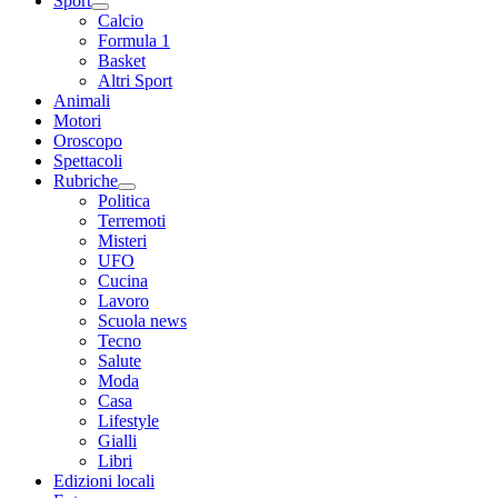
Sport
Calcio
Formula 1
Basket
Altri Sport
Animali
Motori
Oroscopo
Spettacoli
Rubriche
Politica
Terremoti
Misteri
UFO
Cucina
Lavoro
Scuola news
Tecno
Salute
Moda
Casa
Lifestyle
Gialli
Libri
Edizioni locali