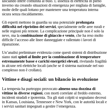
lasciando intere comunità al buio. L’assenza di elettricità in pieno
inverno sta creando situazioni di emergenza per migliaia di famiglie,
molte delle quali lottano per mantenere una temperatura interna
sicura senza riscaldamento.
Gli esperti mettono in guardia su una potenziale
prolungata
difficoltà nel ripristino dei servizi
, specialmente nelle aree rurali e
nelle regioni più remote. La complicazione principale non è solo la
neve, ma la
combinazione di ghiaccio e vento
, che ha reso molto
difficile l’accesso alle linee danneggiate e rallentato i lavori di
riparazione.
Un’analisi preliminare evidenzia come questi sistemi di distribuzione
siano stati
spinti al limite per la combinazione di temperature
estremamente basse e carichi energetici elevati
, rivelando fragilità
in alcune reti elettriche locali (anche se il sistema nazionale nel suo
complesso non è crollato).
Vittime e disagi sociali: un bilancio in evoluzione
La tempesta ha purtroppo provocato
almeno una dozzina di
vittime in diverse regioni
, con morti correlate al freddo estremo,
incidenti stradali e ipotermia. Tra gli stati colpiti si segnalano decessi
in Kansas, Louisiana, Tennessee e New York, con le autorità locali e
i servizi sanitari impegnati a gestire l’emergenza.