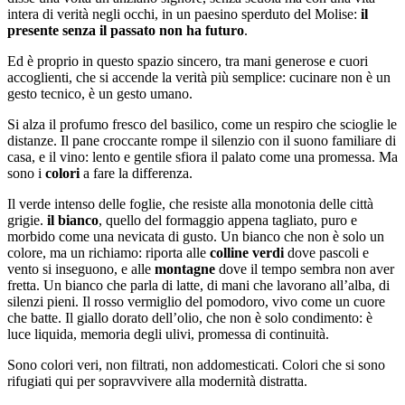
intera di verità negli occhi, in un paesino sperduto del Molise:
il
presente senza il passato non ha futuro
.
Ed è proprio in questo spazio sincero, tra mani generose e cuori
accoglienti, che si accende la verità più semplice: cucinare non è un
gesto tecnico, è un gesto umano.
Si alza il profumo fresco del basilico, come un respiro che scioglie le
distanze. Il pane croccante rompe il silenzio con il suono familiare di
casa, e il vino: lento e gentile sfiora il palato come una promessa. Ma
sono i
colori
a fare la differenza.
Il verde intenso delle foglie, che resiste alla monotonia delle città
grigie.
il bianco
, quello del formaggio appena tagliato, puro e
morbido come una nevicata di gusto. Un bianco che non è solo un
colore, ma un richiamo: riporta alle
colline verdi
dove pascoli e
vento si inseguono, e alle
montagne
dove il tempo sembra non aver
fretta. Un bianco che parla di latte, di mani che lavorano all’alba, di
silenzi pieni. Il rosso vermiglio del pomodoro, vivo come un cuore
che batte. Il giallo dorato dell’olio, che non è solo condimento: è
luce liquida, memoria degli ulivi, promessa di continuità.
Sono colori veri, non filtrati, non addomesticati. Colori che si sono
rifugiati qui per sopravvivere alla modernità distratta.