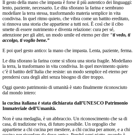
Il gesto della mano che impasta è forse il più autentico dei linguaggi:
lento, paziente, necessario. Le dita sfiorano la farina e sembrano
modellare la terra stessa, trasformando materia semplice in vita
condivisa. In quel ritmo quieto, che vibra come un battito ereditato,
si rinnova una storia che appartiene a tutti noi. È così che il cibo
smette di essere nutrimento e diventa relazione: cura per sé,
attenzione per gli altri, un modo umile ed eterno per dire
“
ti vedo, ti
accolgo, ti voglio bene.”
E poi quel gesto antico: la mano che impasta. Lenta, paziente, ferma.
Le dita sfiorano la farina come si sfiora una storia fragile. Modellano
la terra, la trasformano in vita condivisa. In quel movimento quieto
c’è il battito dell’Italia che resiste: un modo semplice ed eterno per
prendersi cura degli altri senza bisogno di dire troppo.
Oggi questo patrimonio di umanità è stato finalmente riconosciuto
dal mondo intero:
la cucina italiana è stata dichiarata dall’UNESCO Patrimonio
Immateriale dell’Umanità.
Non è una medaglia, è un abbraccio. Un riconoscimento che sa di
casa, di tradizione viva, di futuro possibile. Un orgoglio che
appartiene a chi cucina per mestiere, a chi cucina per amore, e a chi
cucina per ricordare da dove arriva. Perché ogni piatto, quando è