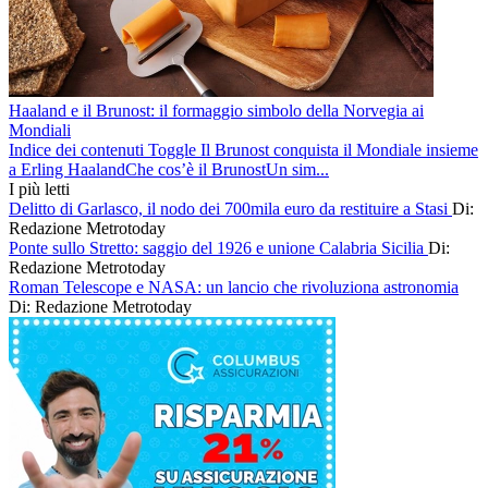
Haaland e il Brunost: il formaggio simbolo della Norvegia ai
Mondiali
Indice dei contenuti Toggle Il Brunost conquista il Mondiale insieme
a Erling HaalandChe cos’è il BrunostUn sim...
I più letti
Delitto di Garlasco, il nodo dei 700mila euro da restituire a Stasi
Di:
Redazione Metrotoday
Ponte sullo Stretto: saggio del 1926 e unione Calabria Sicilia
Di:
Redazione Metrotoday
Roman Telescope e NASA: un lancio che rivoluziona astronomia
Di: Redazione Metrotoday