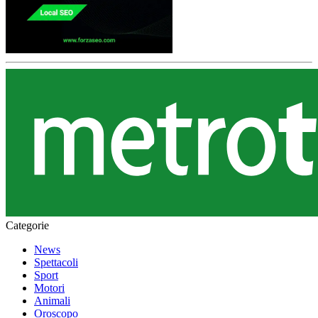
Categorie
News
Spettacoli
Sport
Motori
Animali
Oroscopo