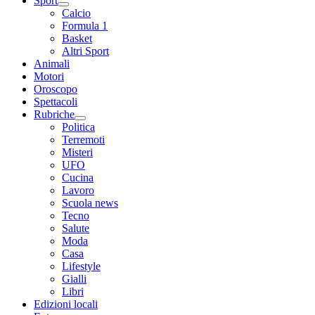
Sport
Calcio
Formula 1
Basket
Altri Sport
Animali
Motori
Oroscopo
Spettacoli
Rubriche
Politica
Terremoti
Misteri
UFO
Cucina
Lavoro
Scuola news
Tecno
Salute
Moda
Casa
Lifestyle
Gialli
Libri
Edizioni locali