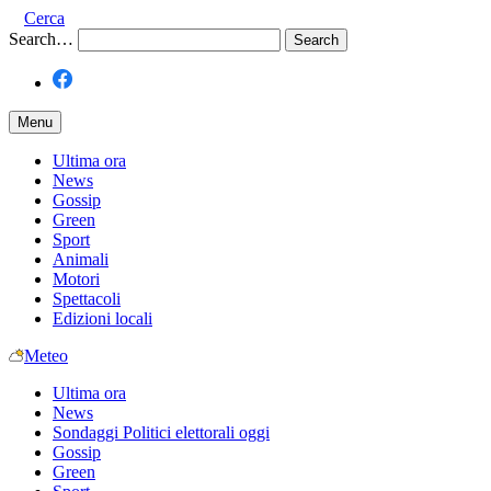
Cerca
Search…
Menu
Ultima ora
News
Gossip
Green
Sport
Animali
Motori
Spettacoli
Edizioni locali
Meteo
Ultima ora
News
Sondaggi Politici elettorali oggi
Gossip
Green