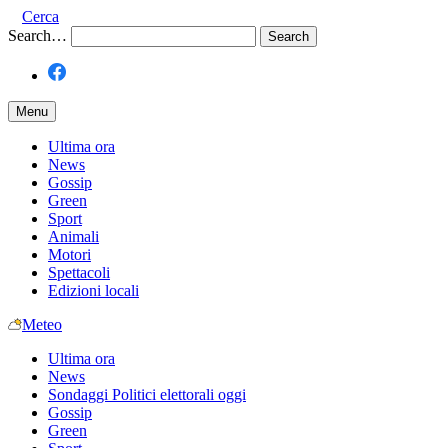
Cerca
Search…
Menu
Ultima ora
News
Gossip
Green
Sport
Animali
Motori
Spettacoli
Edizioni locali
Meteo
Ultima ora
News
Sondaggi Politici elettorali oggi
Gossip
Green