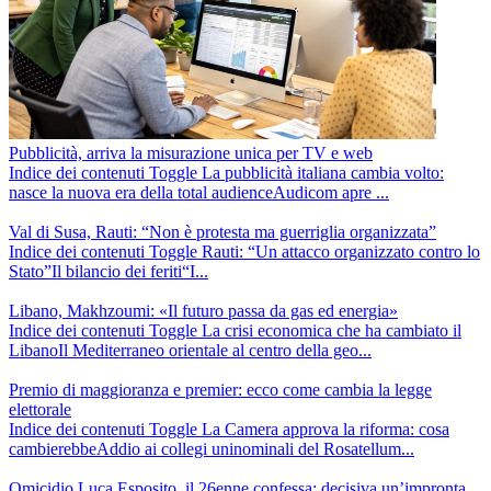
Pubblicità, arriva la misurazione unica per TV e web
Indice dei contenuti Toggle La pubblicità italiana cambia volto:
nasce la nuova era della total audienceAudicom apre ...
Val di Susa, Rauti: “Non è protesta ma guerriglia organizzata”
Indice dei contenuti Toggle Rauti: “Un attacco organizzato contro lo
Stato”Il bilancio dei feriti“I...
Libano, Makhzoumi: «Il futuro passa da gas ed energia»
Indice dei contenuti Toggle La crisi economica che ha cambiato il
LibanoIl Mediterraneo orientale al centro della geo...
Premio di maggioranza e premier: ecco come cambia la legge
elettorale
Indice dei contenuti Toggle La Camera approva la riforma: cosa
cambierebbeAddio ai collegi uninominali del Rosatellum...
Omicidio Luca Esposito, il 26enne confessa: decisiva un’impronta