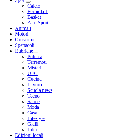
Sport
Calcio
Formula 1
Basket
Altri Sport
Animali
Motori
Oroscopo
Spettacoli
Rubriche
Politica
Terremoti
Misteri
UFO
Cucina
Lavoro
Scuola news
Tecno
Salute
Moda
Casa
Lifestyle
Gialli
Libri
Edizioni locali