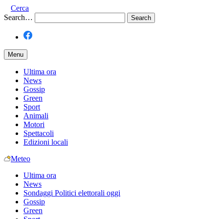
Cerca
Search…
Menu
Ultima ora
News
Gossip
Green
Sport
Animali
Motori
Spettacoli
Edizioni locali
Meteo
Ultima ora
News
Sondaggi Politici elettorali oggi
Gossip
Green