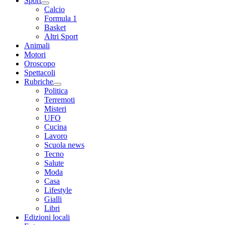
Sport
Calcio
Formula 1
Basket
Altri Sport
Animali
Motori
Oroscopo
Spettacoli
Rubriche
Politica
Terremoti
Misteri
UFO
Cucina
Lavoro
Scuola news
Tecno
Salute
Moda
Casa
Lifestyle
Gialli
Libri
Edizioni locali