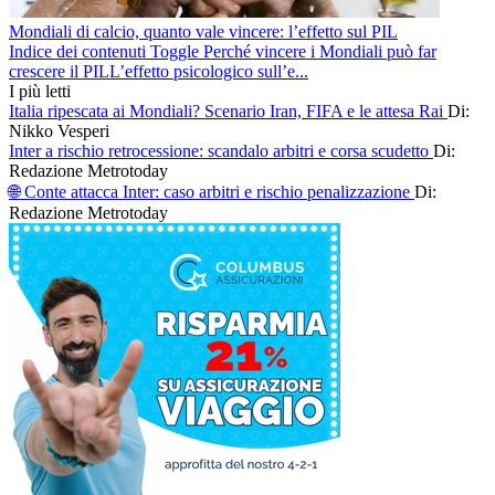
Mondiali di calcio, quanto vale vincere: l’effetto sul PIL
Indice dei contenuti Toggle Perché vincere i Mondiali può far
crescere il PILL’effetto psicologico sull’e...
I più letti
Italia ripescata ai Mondiali? Scenario Iran, FIFA e le attesa Rai
Di:
Nikko Vesperi
Inter a rischio retrocessione: scandalo arbitri e corsa scudetto
Di:
Redazione Metrotoday
🌐 Conte attacca Inter: caso arbitri e rischio penalizzazione
Di:
Redazione Metrotoday