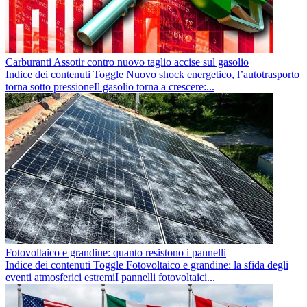
Carburanti Assotir contro nuovo taglio accise sul gasolio
Indice dei contenuti Toggle Nuovo shock energetico, l’autotrasporto
torna sotto pressioneIl gasolio torna a crescere:...
Fotovoltaico e grandine: quanto resistono i pannelli
Indice dei contenuti Toggle Fotovoltaico e grandine: la sfida degli
eventi atmosferici estremiI pannelli fotovoltaici...