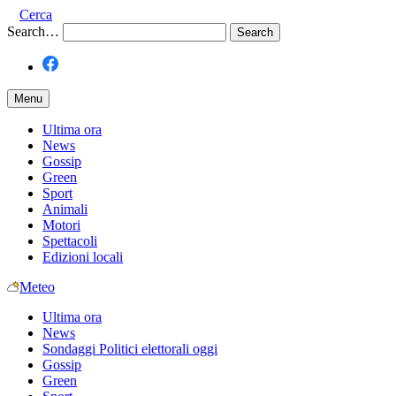
Cerca
Search…
Menu
Ultima ora
News
Gossip
Green
Sport
Animali
Motori
Spettacoli
Edizioni locali
Meteo
Ultima ora
News
Sondaggi Politici elettorali oggi
Gossip
Green