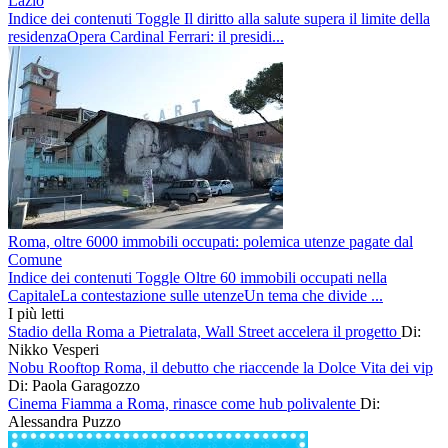
Lazio
Indice dei contenuti Toggle Il diritto alla salute supera il limite della
residenzaOpera Cardinal Ferrari: il presidi...
Roma, oltre 6000 immobili occupati: polemica utenze pagate dal
Comune
Indice dei contenuti Toggle Oltre 60 immobili occupati nella
CapitaleLa contestazione sulle utenzeUn tema che divide ...
I più letti
Stadio della Roma a Pietralata, Wall Street accelera il progetto
Di:
Nikko Vesperi
Nobu Rooftop Roma, il debutto che riaccende la Dolce Vita dei vip
Di: Paola Garagozzo
Cinema Fiamma a Roma, rinasce come hub polivalente
Di:
Alessandra Puzzo