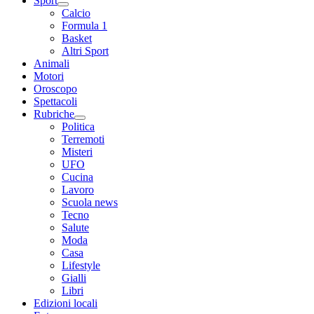
Sport
Calcio
Formula 1
Basket
Altri Sport
Animali
Motori
Oroscopo
Spettacoli
Rubriche
Politica
Terremoti
Misteri
UFO
Cucina
Lavoro
Scuola news
Tecno
Salute
Moda
Casa
Lifestyle
Gialli
Libri
Edizioni locali