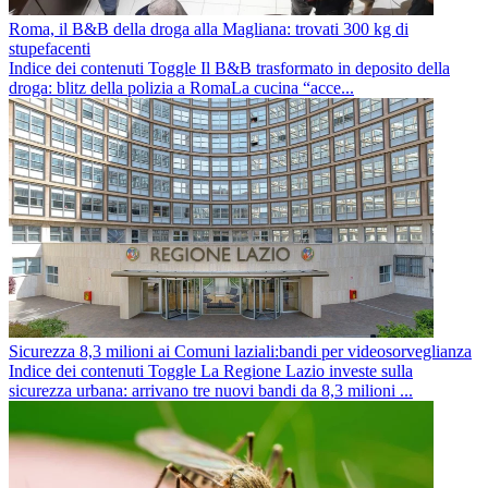
Roma, il B&B della droga alla Magliana: trovati 300 kg di
stupefacenti
Indice dei contenuti Toggle Il B&B trasformato in deposito della
droga: blitz della polizia a RomaLa cucina “acce...
Sicurezza 8,3 milioni ai Comuni laziali:bandi per videosorveglianza
Indice dei contenuti Toggle La Regione Lazio investe sulla
sicurezza urbana: arrivano tre nuovi bandi da 8,3 milioni ...